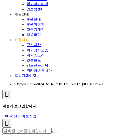
위키아카데미
멘토링센터
후원안내
후원안내
후원자현황
모금캠페인
후원하기
커뮤니티
공지사항
위키양식모음
위키스토리
언론보도
멘토전문교육
위키청년봉사단
후원자페이지
Copyrights ©2024 WEKEY KOREA All Rights Reserved
계정에 로그인합니다
ID/PW 찾기
회원가입