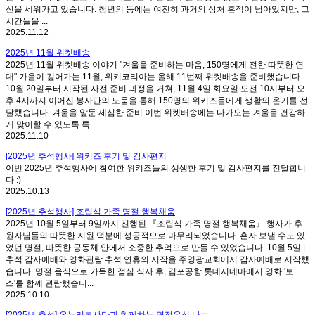
신을 세워가고 있습니다. 청년의 등에는 여전히 과거의 상처 흔적이 남아있지만, 그
시간들을 ...
2025.11.12
2025년 11월 위켓배송
2025년 11월 위켓배송 이야기 "겨울을 준비하는 마음, 150명에게 전한 따뜻한 연
대" 가을이 깊어가는 11월, 위키코리아는 올해 11번째 위켓배송을 준비했습니다.
10월 20일부터 시작된 사전 준비 과정을 거쳐, 11월 4일 화요일 오전 10시부터 오
후 4시까지 이어진 봉사단의 도움을 통해 150명의 위키즈들에게 생활의 온기를 전
달했습니다. 겨울을 앞둔 세심한 준비 이번 위켓배송에는 다가오는 겨울을 건강하
게 맞이할 수 있도록 특...
2025.11.10
[2025년 추석행사] 위키즈 후기 및 감사편지
이번 2025년 추석행사에 참여한 위키즈들의 생생한 후기 및 감사편지를 전달합니
다 :)
2025.10.13
[2025년 추석행사] 조립식 가족 명절 행복채움
2025년 10월 5일부터 9일까지 진행된 『조립식 가족 명절 행복채움』 행사가 후
원자님들의 따뜻한 지원 덕분에 성공적으로 마무리되었습니다. 혼자 보낼 수도 있
었던 명절, 따뜻한 공동체 안에서 소중한 추억으로 만들 수 있었습니다. 10월 5일 |
추석 감사예배와 영화관람 추석 연휴의 시작을 주영광교회에서 감사예배로 시작했
습니다. 명절 음식으로 가득한 점심 식사 후, 김포공항 롯데시네마에서 영화 '보
스'를 함께 관람했습니...
2025.10.10
[2025년 추석] 온누리봉사단과 함께하는 명절음식 나눔