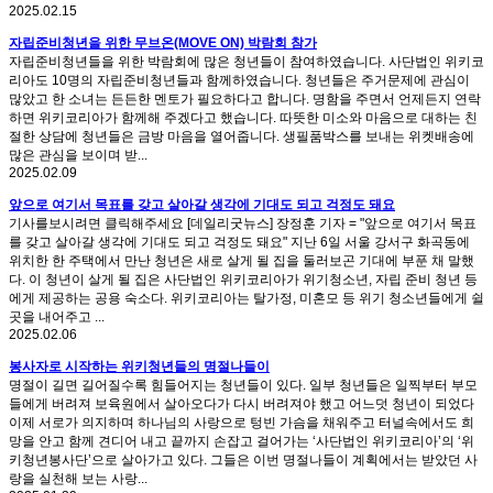
2025.02.15
자립준비청년을 위한 무브온(MOVE ON) 박람회 참가
자립준비청년들을 위한 박람회에 많은 청년들이 참여하였습니다. 사단법인 위키코
리아도 10명의 자립준비청년들과 함께하였습니다. 청년들은 주거문제에 관심이
많았고 한 소녀는 든든한 멘토가 필요하다고 합니다. 명함을 주면서 언제든지 연락
하면 위키코리아가 함께해 주겠다고 했습니다. 따뜻한 미소와 마음으로 대하는 친
절한 상담에 청년들은 금방 마음을 열어줍니다. 생필품박스를 보내는 위켓배송에
많은 관심을 보이며 받...
2025.02.09
앞으로 여기서 목표를 갖고 살아갈 생각에 기대도 되고 걱정도 돼요
기사를보시려면 클릭해주세요 [데일리굿뉴스] 장정훈 기자 = "앞으로 여기서 목표
를 갖고 살아갈 생각에 기대도 되고 걱정도 돼요" 지난 6일 서울 강서구 화곡동에
위치한 한 주택에서 만난 청년은 새로 살게 될 집을 둘러보곤 기대에 부푼 채 말했
다. 이 청년이 살게 될 집은 사단법인 위키코리아가 위기청소년, 자립 준비 청년 등
에게 제공하는 공용 숙소다. 위키코리아는 탈가정, 미혼모 등 위기 청소년들에게 쉴
곳을 내어주고 ...
2025.02.06
봉사자로 시작하는 위키청년들의 명절나들이
명절이 길면 길어질수록 힘들어지는 청년들이 있다. 일부 청년들은 일찍부터 부모
들에게 버려져 보육원에서 살아오다가 다시 버려져야 했고 어느덧 청년이 되었다
이제 서로가 의지하며 하나님의 사랑으로 텅빈 가슴을 채워주고 터널속에서도 희
망을 안고 함께 견디어 내고 끝까지 손잡고 걸어가는 ‘사단법인 위키코리아’의 ‘위
키청년봉사단’으로 살아가고 있다. 그들은 이번 명절나들이 계획에서는 받았던 사
랑을 실천해 보는 사랑...