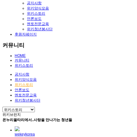
공지사항
위키양식모음
위키스토리
언론보도
멘토전문교육
위키청년봉사단
후원자페이지
커뮤니티
HOME
커뮤니티
위키스토리
공지사항
위키양식모음
위키스토리
언론보도
멘토전문교육
위키청년봉사단
위키브런치
온누리울타리에서..사랑을 만나가는 청년들
wekeykorea