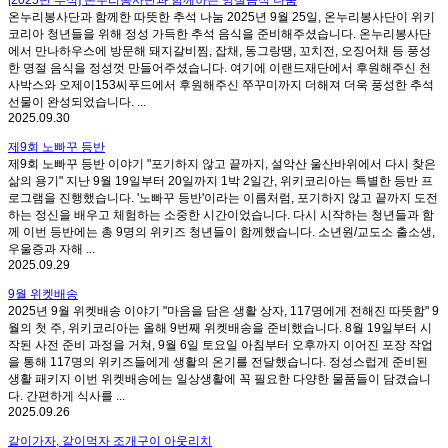
온누리봉사단과 함께한 따뜻한 추석 나눔 2025년 9월 25일, 온누리봉사단이 위키
코리아 청년들을 위해 정성 가득한 추석 음식을 준비해주셨습니다. 온누리봉사단
에서 만나하우스에 방문해 돼지갈비찜, 잡채, 동그랑땡, 꼬치전, 오징어채 등 풍성
한 명절 음식을 정성껏 만들어주셨습니다. 여기에 이랜드재단에서 후원해주신 천
사박스와 오제이153씨푸드에서 후원해주신 쭈꾸미까지 더해져 더욱 풍성한 추석
선물이 완성되었습니다. ...
2025.09.30
제9회 노빠꾸 등반
제9회 노빠꾸 등반 이야기 "포기하지 않고 끝까지, 설악산 울산바위에서 다시 찾은
삶의 용기" 지난 9월 19일부터 20일까지 1박 2일간, 위키코리아는 특별한 등반 프
로그램을 진행했습니다. '노빠꾸 등반'이라는 이름처럼, 포기하지 않고 끝까지 도전
하는 정신을 배우고 체험하는 소중한 시간이었습니다. 다시 시작하는 청년들과 함
께 이번 등반에는 총 9명의 위키즈 청년들이 함께했습니다. 소년원/교도소 출소생,
우울증과 자해 ...
2025.09.29
9월 위켓배송
2025년 9월 위켓배송 이야기 "마음을 담은 생활 상자, 117명에게 전해진 따뜻함" 9
월의 첫 주, 위키코리아는 올해 9번째 위켓배송을 준비했습니다. 8월 19일부터 시
작된 사전 준비 과정을 거쳐, 9월 6일 토요일 아침부터 오후까지 이어진 포장 작업
을 통해 117명의 위키즈들에게 생활의 온기를 전달했습니다. 정성스럽게 준비된
생활 패키지 이번 위켓배송에는 일상생활에 꼭 필요한 다양한 물품들이 담겼습니
다. 간편하게 식사를 ...
2025.09.26
같이가자, 같이먹자 조개구이 아웃리치