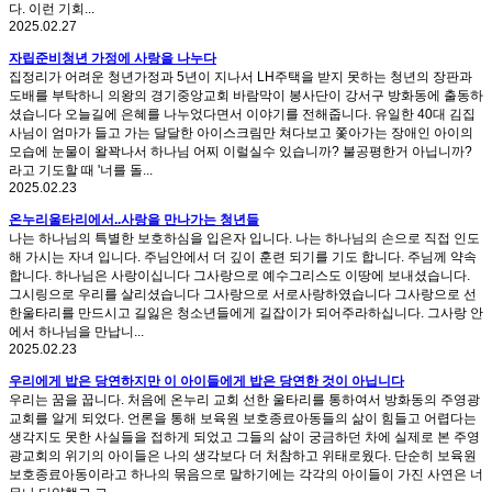
다. 이런 기회...
2025.02.27
자립준비청년 가정에 사랑을 나누다
집정리가 어려운 청년가정과 5년이 지나서 LH주택을 받지 못하는 청년의 장판과
도배를 부탁하니 의왕의 경기중앙교회 바람막이 봉사단이 강서구 방화동에 출동하
셨습니다 오늘길에 은혜를 나누었다면서 이야기를 전해줍니다. 유일한 40대 김집
사님이 엄마가 들고 가는 달달한 아이스크림만 쳐다보고 쫓아가는 장애인 아이의
모습에 눈물이 왈꽉나서 하나님 어찌 이럴실수 있습니까? 불공평한거 아닙니까?
라고 기도할 때 '너를 돌...
2025.02.23
온누리울타리에서..사랑을 만나가는 청년들
나는 하나님의 특별한 보호하심을 입은자 입니다. 나는 하나님의 손으로 직접 인도
해 가시는 자녀 입니다. 주님안에서 더 깊이 훈련 되기를 기도 합니다. 주님께 약속
합니다. 하나님은 사랑이십니다 그사랑으로 예수그리스도 이땅에 보내셨습니다.
그시링으로 우리를 살리셨습니다 그사랑으로 서로사랑하였습니다 그사랑으로 선
한울타리를 만드시고 길잃은 청소년들에게 길잡이가 되어주라하십니다. 그사랑 안
에서 하나님을 만납니...
2025.02.23
우리에게 밥은 당연하지만 이 아이들에게 밥은 당연한 것이 아닙니다
우리는 꿈을 꿉니다. 처음에 온누리 교회 선한 울타리를 통하여서 방화동의 주영광
교회를 알게 되었다. 언론을 통해 보육원 보호종료아동들의 삶이 힘들고 어렵다는
생각지도 못한 사실들을 접하게 되었고 그들의 삶이 궁금하던 차에 실제로 본 주영
광교회의 위기의 아이들은 나의 생각보다 더 처참하고 위태로웠다. 단순히 보육원
보호종료아동이라고 하나의 묶음으로 말하기에는 각각의 아이들이 가진 사연은 너