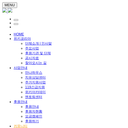
MENU
HOME
위키코리아
단체소개 | 인사말
주요사업
후원기관 및 단체
공시자료
찾아오시는 길
사업안내
만나하우스
치유상담센터
주거지원사업
119긴급지원
위키아카데미
멘토링센터
후원안내
후원안내
후원자현황
모금캠페인
후원하기
커뮤니티