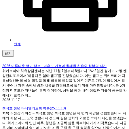
인쇄
닫기
2025 아름다운 엄마 캠프 - 미혼모 가정과 함께한 치유와 회복의 시간
위키코리아 치유상담센터는 지난 11월 7일부터 8일까지 1박 2일간 경기도 가평 켄
싱턴리조트에서 '아름다운 엄마 캠프'를 진행했습니다. 이번 캠프는 위키코리아 치
유상담센터의 상담 과정을 통해 회복의 여정을 걸어온 미혼모 가정이 일상에서 잠
시 벗어나 자연 속에서 쉼과 치유를 경험하도록 돕기 위해 마련되었습니다. 총 5가
정의 미혼모와 자녀들이 함께 참여하여, 상담을 통한 내적 성찰과 더불어 공동체 안
에서의 교류와 지...
2025.11.17
최석호 청년 다니엘기도회 특송(25.11.10)
회복과 성장의 여정 – 최석호 청년 최석호 청년은 네 번의 파양을 경험했습니다. 자
해와 자살 시도, 노숙 생활까지 겪으며 깊은 상처와 외로움 속에서 시간을 보냈습니
다. 위키코리아와 만난 이후, 청년은 조금씩 삶을 회복해나가기 시작했습니다. 지금
은 예배 자리에서 엎드려 기도하고, 한 구절 한 구절 성경을 읽으며 신앙 안에서 자