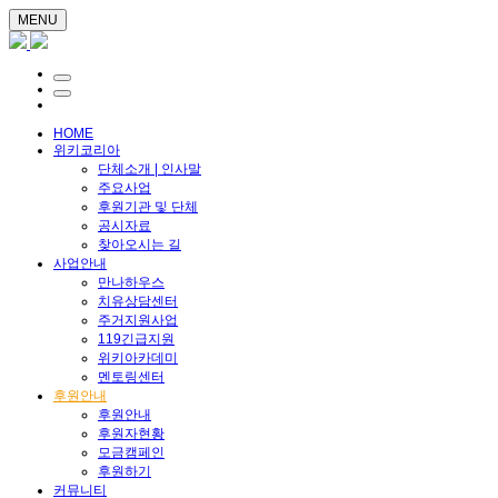
MENU
HOME
위키코리아
단체소개 | 인사말
주요사업
후원기관 및 단체
공시자료
찾아오시는 길
사업안내
만나하우스
치유상담센터
주거지원사업
119긴급지원
위키아카데미
멘토링센터
후원안내
후원안내
후원자현황
모금캠페인
후원하기
커뮤니티