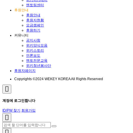
위키아카데미
멘토링센터
후원안내
후원안내
후원자현황
모금캠페인
후원하기
커뮤니티
공지사항
위키양식모음
위키스토리
언론보도
멘토전문교육
위키청년봉사단
후원자페이지
Copyrights ©2024 WEKEY KOREA All Rights Reserved
계정에 로그인합니다
ID/PW 찾기
회원가입