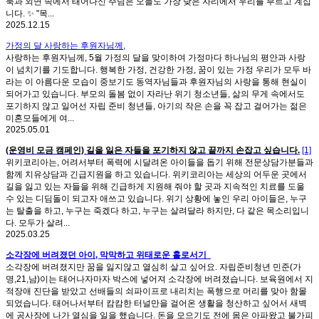
묵과 외면 속에서 태어나신 주님은 오늘도 가장 낮은 자리에서 우리를 부르고 계십
니다. ✨ "목...
2025.12.15
가정의 달 사랑하는 후원자님께,
사랑하는 후원자님께, 5월 가정의 달을 맞이하여 가정마다 하나님의 평안과 사랑
이 넘치기를 기도합니다. 행복한 가정, 건강한 가정, 꿈이 있는 가정 우리가 모두 바
라는 이 아름다운 모습이 중보기도 동역자님들과 후원자님의 사랑을 통해 현실이
되어가고 있습니다. 부모의 돌봄 없이 자라난 위기 청소년들, 삶의 무게 속에서도
포기하지 않고 일어선 자립 준비 청년들, 아기의 작은 손을 꼭 잡고 걸어가는 젊은
미혼모들에게 여...
2025.05.01
(운영비 모금 캠페인) 길을 잃은 자들을 포기하지 않고 끝까지 손잡고 싶습니다.
[1]
위키코리아는, 어려서부터 폭력에 시달려온 아이들을 돕기 위해 전문상담가분들과
함께 치유상담과 긴급지원을 하고 있습니다. 위키코리아는 세상의 어두운 곳에서
길을 잃고 있는 자들을 위해 긴급하게 지원해 줘야 할 곳과 지속적인 치료를 도울
수 있는 디딤돌이 되고자 애쓰고 있습니다. 위기 상황에 놓인 우리 아이들은, 누구
는 탈출을 하고, 누구는 죽겠다 하고, 누구는 살려달라 하지만, 다 같은 목소리입니
다. 모두가 살려...
2025.03.25
소각장에 버려졌던 아이, 막막하고 위태로운 홀로서기
소각장에 버려졌지만 꿈을 잃지않고 열심히 살고 싶어요. 자립준비청년 민준(가
명,21,남)이는 태어나자마자 박스에 넣어져 소각장에 버려졌습니다. 보육원에서 지
적장애 진단을 받았고 선배들의 쇠파이프로 내리치는 폭행으로 머리를 맞아 함몰
되었습니다. 태어나서부터 캄캄한 터널만을 걸어온 생활을 청산하고 싶어서 새벽
에 공사장에 나가 열심을 일을 했습니다. 돈을 모으기도 전에 몸은 아파왔고 불가피