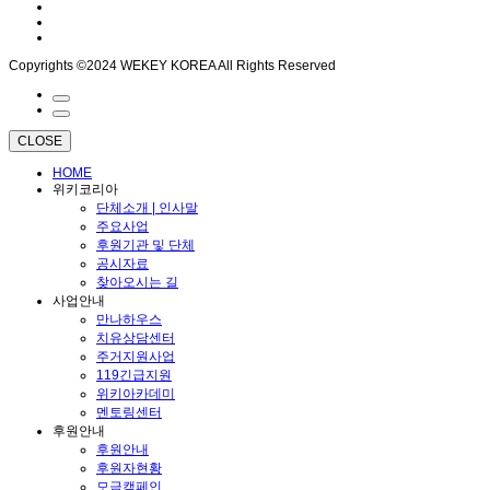
Copyrights ©2024 WEKEY KOREA All Rights Reserved
CLOSE
HOME
위키코리아
단체소개 | 인사말
주요사업
후원기관 및 단체
공시자료
찾아오시는 길
사업안내
만나하우스
치유상담센터
주거지원사업
119긴급지원
위키아카데미
멘토링센터
후원안내
후원안내
후원자현황
모금캠페인