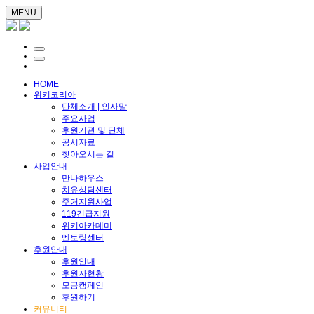
MENU
HOME
위키코리아
단체소개 | 인사말
주요사업
후원기관 및 단체
공시자료
찾아오시는 길
사업안내
만나하우스
치유상담센터
주거지원사업
119긴급지원
위키아카데미
멘토링센터
후원안내
후원안내
후원자현황
모금캠페인
후원하기
커뮤니티