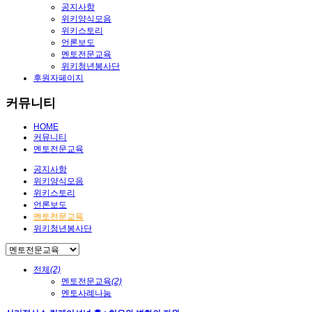
공지사항
위키양식모음
위키스토리
언론보도
멘토전문교육
위키청년봉사단
후원자페이지
커뮤니티
HOME
커뮤니티
멘토전문교육
공지사항
위키양식모음
위키스토리
언론보도
멘토전문교육
위키청년봉사단
전체
(2)
멘토전문교육
(2)
멘토사례나눔