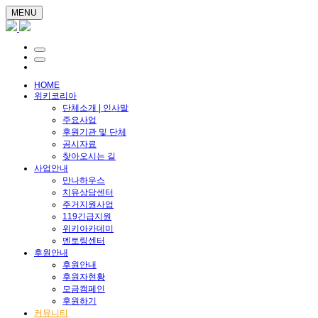
MENU
HOME
위키코리아
단체소개 | 인사말
주요사업
후원기관 및 단체
공시자료
찾아오시는 길
사업안내
만나하우스
치유상담센터
주거지원사업
119긴급지원
위키아카데미
멘토링센터
후원안내
후원안내
후원자현황
모금캠페인
후원하기
커뮤니티