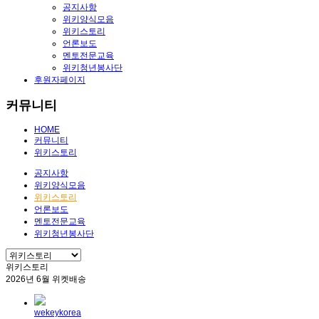
공지사항
위키양식모음
위키스토리
언론보도
멘토전문교육
위키청년봉사단
후원자페이지
커뮤니티
HOME
커뮤니티
위키스토리
공지사항
위키양식모음
위키스토리
언론보도
멘토전문교육
위키청년봉사단
위키스토리
2026년 6월 위켓배송
wekeykorea