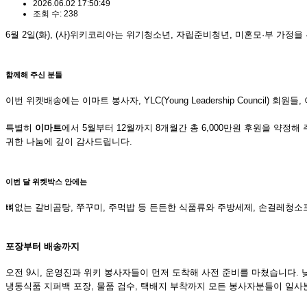
2026.06.02 17:50:49
조회 수: 238
6월 2일(화), (사)위키코리아는 위기청소년, 자립준비청년, 미혼모·부 가정
함께해 주신 분들
이번 위켓배송에는 이마트 봉사자, YLC(Young Leadership Counc
특별히
이마트
에서 5월부터 12월까지 8개월간 총 6,000만원 후원을 약
귀한 나눔에 깊이 감사드립니다.
이번 달 위켓박스 안에는
뼈없는 갈비곰탕, 쭈꾸미, 주먹밥 등 든든한 식품류와 주방세제, 손걸레청소포
포장부터 배송까지
오전 9시, 운영진과 위키 봉사자들이 먼저 도착해 사전 준비를 마쳤습니다. 
냉동식품 지퍼백 포장, 물품 검수, 택배지 부착까지 모든 봉사자분들이 일사