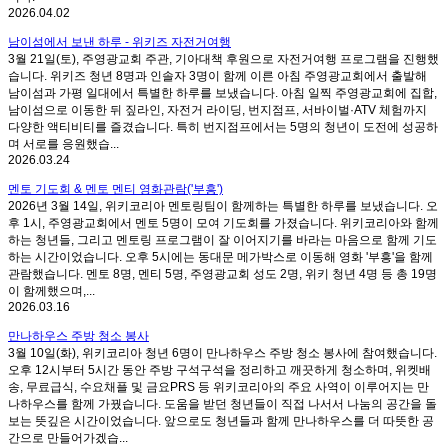
2026.04.02
남이섬에서 보낸 하루 - 위키즈 자전거여행
3월 21일(토), 주영광교회 주관, 기아대책 후원으로 자전거여행 프로그램을 진행했
습니다. 위키즈 청년 8명과 인솔자 3명이 함께 이른 아침 주영광교회에서 출발해
남이섬과 가평 일대에서 특별한 하루를 보냈습니다. 아침 일찍 주영광교회에 집합,
남이섬으로 이동한 뒤 짚라인, 자전거 라이딩, 번지점프, 서바이벌·ATV 체험까지
다양한 액티비티를 즐겼습니다. 특히 번지점프에서는 5명의 청년이 도전에 성공하
며 서로를 응원했습...
2026.03.24
멘토 기도회 & 멘토 멘티 영화관람('부흥')
2026년 3월 14일, 위키코리아 멘토링팀이 함께하는 특별한 하루를 보냈습니다. 오
후 1시, 주영광교회에서 멘토 5명이 모여 기도회를 가졌습니다. 위키코리아와 함께
하는 청년들, 그리고 멘토링 프로그램이 잘 이어지기를 바라는 마음으로 함께 기도
하는 시간이었습니다. 오후 5시에는 동대문 메가박스로 이동해 영화 '부흥'을 함께
관람했습니다. 멘토 8명, 멘티 5명, 주영광교회 성도 2명, 위키 청년 4명 등 총 19명
이 함께했으며,...
2026.03.16
만나하우스 주방 청소 봉사
3월 10일(화), 위키코리아 청년 6명이 만나하우스 주방 청소 봉사에 참여했습니다.
오후 12시부터 5시간 동안 주방 구석구석을 정리하고 깨끗하게 청소하며, 위켓배
송, 무료급식, 수요채플 및 금요PRS 등 위키코리아의 주요 사역이 이루어지는 만
나하우스를 함께 가꿨습니다. 도움을 받던 청년들이 직접 나서서 나눔의 공간을 돌
보는 뜻깊은 시간이었습니다. 앞으로도 청년들과 함께 만나하우스를 더 따뜻한 공
간으로 만들어가겠습...