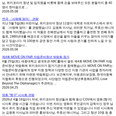
님, 위키코리아 청년 및 임직원을 비롯해 함께 손을 보태주신 모든 분들까지 총 40
명이 한마음으로 ...
2026.05.08
연극 〈사랑해 엄마〉 관람
지난 5월 5일(화) 어린이날, 위키코리아 청년 11명이 대학로 아트하우스에서 뮤지
컬 〈사랑해 엄마〉를 관람했습니다. 김원희 이사님, 피터문 작가님, 주효선 매니저
도 함께 자리했습니다. 이 작품은 조혜련님께서 직접 연출하고 출연한 첫 번째 뮤지
컬로, 1980년대를 배경으로 시장에서 생선을 팔며 아들을 키우는 엄마의 이야기를
담고 있습니다. 약 100분의 공연 동안 가족 간의 사랑과 온기를 진하게 느낄 수 있
는 시간이었습니...
2026.05.06
제4회 MOVE ON FAIR 자립준비청년 박람회 참가
4월 25일(토), 세종대학교 광개토관 ABC홀에서 열린 제4회 MOVE ON FAIR 자립
준비청년 박람회에 위키코리아가 참가기관으로 함께했습니다. MOVE ON FAIR는
자립준비청년들에게 정부 지원 정책과 다양한 민간 지원 기관의 사업을 한자리에
서 안내하기 위해 마련된 박람회입니다. 보건복지부, 아동권리보장원, 한국아동복
지협회의 후원으로 진행되었으며, 사단법인 자립준비청년후원회(LBTO, Love
Beyond The Orphanage)가 주관하는 ...
2026.04.25
영화 "짱구" 시사회 관람
2026년 4월 16일(수) 저녁, 위키코리아 청년들과 함께 용산 CGV에서 영화 [짱구]
시사회 관람 시간을 가졌습니다. 이번 자리는 영화의 주인공이자 감독이신 정우 님
께서 위키 청년들을 직접 초대해 주신 덕분에 마련될 수 있었습니다 이번 시사회에
는 김원희 이사님과 피터문 홍보대사님, 주효선 매니저님, 그리고 청년 10명 등 총