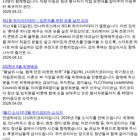
13명이 함께했습니다. 차량 이동은 청년 봉사자가 직접 운전대를 잡아주어 이동부
터 복귀까지 편안...
2026.04.21
제1회 위키아카데미 – 입문자를 위한 숏폼 실전 강의
지난 4월 11일(토), 만나하우스에서 제1회 위키아카데미가 열렸습니다. 이번 강의
는 '휴대폰 하나로 배우는 쉬운 숏폼 실전 무료강의'로, 크리에이터 교육 전문가이
자 콘텐츠 교육 플랫폼 크리투스(Creatus) 이경현 대표님이 함께해주셨습니다. 숏
폼 제작이 처음인 분들도 쉽고 재미있게 콘텐츠를 만들어볼 수 있도록, 스마트폰 하
나로 바로 실습하는 입문 과정으로 진행되었습니다. 강의 후에는 점심식사도 함께
나누며 즐거운 시...
2026.04.13
2026년 4월 위켓배송
"봄날의 나눔, 함께 만든 따뜻한 하루" 4월 2일(목), (사)위키코리아는 위기청소년,
자립준비청년, 미혼모·부 가정을 위한 4월 위켓배송을 진행했습니다. 함께해 주신
분들 이번 위켓배송에는 금보미님, 위지현님, 염미솔님, YLC(Young Leadership
Council) 회원들, 미라클위&염미솔 팔로워분들, 배우 선우님·이미은님, 위키코리
아 청년 및 임직원을 비롯해 함께 손을 보태주신 모든 봉사자분들까지 총 46명이
한마음으로 모여주셨...
2026.04.03
[월간 소식지] 3월 위키코리아 소식지
안녕하세요, (사)위키코리아입니다. 2026년 3월 소식지를 전해 드립니다. 위켓배
송, 만나하우스 청소 봉사, 멘토·멘티 영화 관람, 자전거여행 등, 위키코리아는 3월
에도 청년들 곁에서 다양한 시간을 함께했습니다. 늘 관심과 후원으로 함께해 주시
는 후원자님들께 감사드립니다. 위키코리아는 앞으로도 청년들과 함께 걸어가겠습
니다.