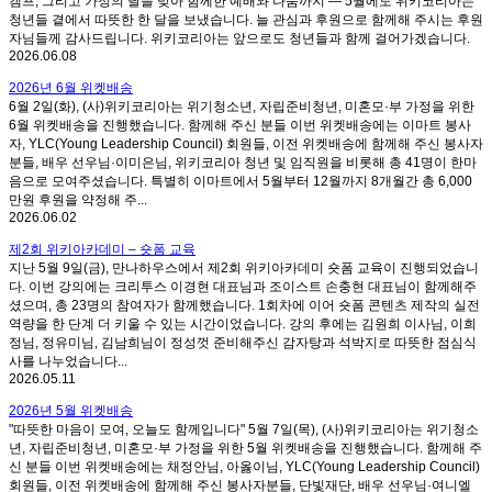
캠프, 그리고 가정의 달을 맞아 함께한 예배와 나눔까지 — 5월에도 위키코리아는
청년들 곁에서 따뜻한 한 달을 보냈습니다. 늘 관심과 후원으로 함께해 주시는 후원
자님들께 감사드립니다. 위키코리아는 앞으로도 청년들과 함께 걸어가겠습니다.
2026.06.08
2026년 6월 위켓배송
6월 2일(화), (사)위키코리아는 위기청소년, 자립준비청년, 미혼모·부 가정을 위한
6월 위켓배송을 진행했습니다. 함께해 주신 분들 이번 위켓배송에는 이마트 봉사
자, YLC(Young Leadership Council) 회원들, 이전 위켓배송에 함께해 주신 봉사자
분들, 배우 선우님·이미은님, 위키코리아 청년 및 임직원을 비롯해 총 41명이 한마
음으로 모여주셨습니다. 특별히 이마트에서 5월부터 12월까지 8개월간 총 6,000
만원 후원을 약정해 주...
2026.06.02
제2회 위키아카데미 – 숏폼 교육
지난 5월 9일(금), 만나하우스에서 제2회 위키아카데미 숏폼 교육이 진행되었습니
다. 이번 강의에는 크리투스 이경현 대표님과 조이스트 손충현 대표님이 함께해주
셨으며, 총 23명의 참여자가 함께했습니다. 1회차에 이어 숏폼 콘텐츠 제작의 실전
역량을 한 단계 더 키울 수 있는 시간이었습니다. 강의 후에는 김원희 이사님, 이희
정님, 정유미님, 김남희님이 정성껏 준비해주신 감자탕과 석박지로 따뜻한 점심식
사를 나누었습니다...
2026.05.11
2026년 5월 위켓배송
"따뜻한 마음이 모여, 오늘도 함께입니다" 5월 7일(목), (사)위키코리아는 위기청소
년, 자립준비청년, 미혼모·부 가정을 위한 5월 위켓배송을 진행했습니다. 함께해 주
신 분들 이번 위켓배송에는 채정안님, 아옳이님, YLC(Young Leadership Council)
회원들, 이전 위켓배송에 함께해 주신 봉사자분들, 단빛재단, 배우 선우님·여니엘