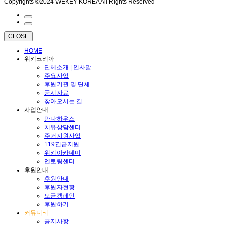
Copyrights ©2024 WEKEY KOREA All Rights Reserved
CLOSE
HOME
위키코리아
단체소개 | 인사말
주요사업
후원기관 및 단체
공시자료
찾아오시는 길
사업안내
만나하우스
치유상담센터
주거지원사업
119긴급지원
위키아카데미
멘토링센터
후원안내
후원안내
후원자현황
모금캠페인
후원하기
커뮤니티
공지사항