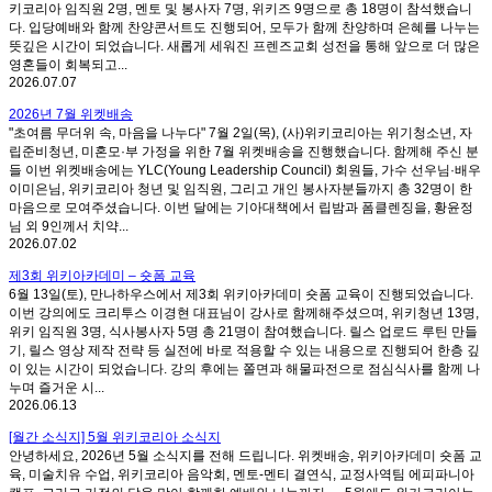
키코리아 임직원 2명, 멘토 및 봉사자 7명, 위키즈 9명으로 총 18명이 참석했습니
다. 입당예배와 함께 찬양콘서트도 진행되어, 모두가 함께 찬양하며 은혜를 나누는
뜻깊은 시간이 되었습니다. 새롭게 세워진 프렌즈교회 성전을 통해 앞으로 더 많은
영혼들이 회복되고...
2026.07.07
2026년 7월 위켓배송
"초여름 무더위 속, 마음을 나누다" 7월 2일(목), (사)위키코리아는 위기청소년, 자
립준비청년, 미혼모·부 가정을 위한 7월 위켓배송을 진행했습니다. 함께해 주신 분
들 이번 위켓배송에는 YLC(Young Leadership Council) 회원들, 가수 선우님·배우
이미은님, 위키코리아 청년 및 임직원, 그리고 개인 봉사자분들까지 총 32명이 한
마음으로 모여주셨습니다. 이번 달에는 기아대책에서 립밤과 폼클렌징을, 황윤정
님 외 9인께서 치약...
2026.07.02
제3회 위키아카데미 – 숏폼 교육
6월 13일(토), 만나하우스에서 제3회 위키아카데미 숏폼 교육이 진행되었습니다.
이번 강의에도 크리투스 이경현 대표님이 강사로 함께해주셨으며, 위키청년 13명,
위키 임직원 3명, 식사봉사자 5명 총 21명이 참여했습니다. 릴스 업로드 루틴 만들
기, 릴스 영상 제작 전략 등 실전에 바로 적용할 수 있는 내용으로 진행되어 한층 깊
이 있는 시간이 되었습니다. 강의 후에는 쫄면과 해물파전으로 점심식사를 함께 나
누며 즐거운 시...
2026.06.13
[월간 소식지] 5월 위키코리아 소식지
안녕하세요, 2026년 5월 소식지를 전해 드립니다. 위켓배송, 위키아카데미 숏폼 교
육, 미술치유 수업, 위키코리아 음악회, 멘토-멘티 결연식, 교정사역팀 에피파니아