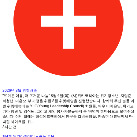
2026년 8월 위켓배송
"뜨거운 여름, 더 뜨거운 나눔" 8월 6일(목), (사)위키코리아는 위기청소년, 자립준
비청년, 미혼모·부 가정을 위한 8월 위켓배송을 진행했습니다. 함께해 주신 분들 이
번 위켓배송에는 YLC(Young Leadership Council) 회원들, 배우 이미은님, 위키코
리아 청년 및 임직원, 그리고 개인 봉사자분들까지 총 44명이 한마음으로 모여주셨
습니다. 이번 달에는 형성에프앤비에서 안문숙 갈비곰탕을, 안승현 대표님께서 단
백질 쉐이크를, 위...
8시간 전
제4회 위키아카데미 – 숏폼 교육