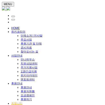
MENU
HOME
위키코리아
단체소개 | 인사말
주요사업
후원기관 및 단체
공시자료
찾아오시는 길
사업안내
만나하우스
치유상담센터
주거지원사업
119긴급지원
위키아카데미
멘토링센터
후원안내
후원안내
후원자현황
모금캠페인
후원하기
커뮤니티