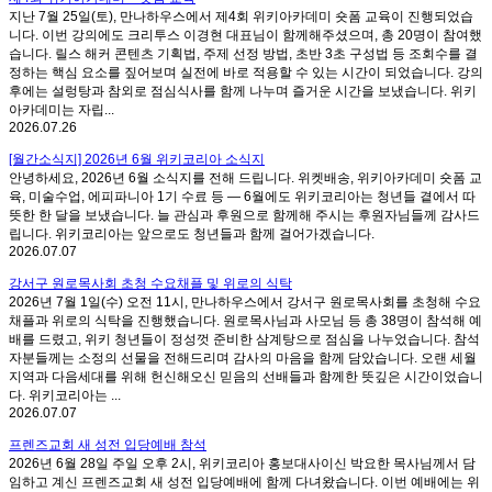
지난 7월 25일(토), 만나하우스에서 제4회 위키아카데미 숏폼 교육이 진행되었습
니다. 이번 강의에도 크리투스 이경현 대표님이 함께해주셨으며, 총 20명이 참여했
습니다. 릴스 해커 콘텐츠 기획법, 주제 선정 방법, 초반 3초 구성법 등 조회수를 결
정하는 핵심 요소를 짚어보며 실전에 바로 적용할 수 있는 시간이 되었습니다. 강의
후에는 설렁탕과 참외로 점심식사를 함께 나누며 즐거운 시간을 보냈습니다. 위키
아카데미는 자립...
2026.07.26
[월간소식지] 2026년 6월 위키코리아 소식지
안녕하세요, 2026년 6월 소식지를 전해 드립니다. 위켓배송, 위키아카데미 숏폼 교
육, 미술수업, 에피파니아 1기 수료 등 — 6월에도 위키코리아는 청년들 곁에서 따
뜻한 한 달을 보냈습니다. 늘 관심과 후원으로 함께해 주시는 후원자님들께 감사드
립니다. 위키코리아는 앞으로도 청년들과 함께 걸어가겠습니다.
2026.07.07
강서구 원로목사회 초청 수요채플 및 위로의 식탁
2026년 7월 1일(수) 오전 11시, 만나하우스에서 강서구 원로목사회를 초청해 수요
채플과 위로의 식탁을 진행했습니다. 원로목사님과 사모님 등 총 38명이 참석해 예
배를 드렸고, 위키 청년들이 정성껏 준비한 삼계탕으로 점심을 나누었습니다. 참석
자분들께는 소정의 선물을 전해드리며 감사의 마음을 함께 담았습니다. 오랜 세월
지역과 다음세대를 위해 헌신해오신 믿음의 선배들과 함께한 뜻깊은 시간이었습니
다. 위키코리아는 ...
2026.07.07
프렌즈교회 새 성전 입당예배 참석
2026년 6월 28일 주일 오후 2시, 위키코리아 홍보대사이신 박요한 목사님께서 담
임하고 계신 프렌즈교회 새 성전 입당예배에 함께 다녀왔습니다. 이번 예배에는 위