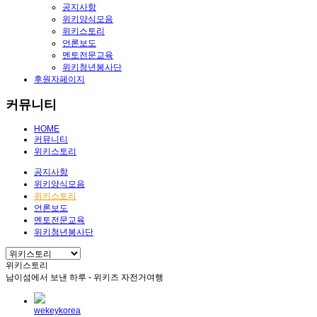
공지사항
위키양식모음
위키스토리
언론보도
멘토전문교육
위키청년봉사단
후원자페이지
커뮤니티
HOME
커뮤니티
위키스토리
공지사항
위키양식모음
위키스토리
언론보도
멘토전문교육
위키청년봉사단
위키스토리
남이섬에서 보낸 하루 - 위키즈 자전거여행
wekeykorea