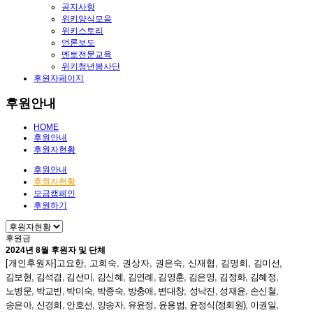
공지사항
위키양식모음
위키스토리
언론보도
멘토전문교육
위키청년봉사단
후원자페이지
후원안내
HOME
후원안내
후원자현황
후원안내
후원자현황
모금캠페인
후원하기
후원금
2024년 8월 후원자 및 단체
[개인후원자]
고요한
,
고희숙
,
권상자
,
권은숙
,
신재협
,
김명희
,
김미선
,
김보현
,
김석겸
,
김선미
,
김신혜
,
김연례
,
김영훈
,
김은영
,
김정화
,
김혜정
,
노병문
,
박교빈
,
박미숙
,
박종숙
,
방충애
,
변대창
,
성낙진
,
성재윤
,
손신철
,
송은아
,
신경희
,
안호선
,
양송자
,
유윤정
,
윤용범
,
윤정식
(
정회원
),
이권일
,