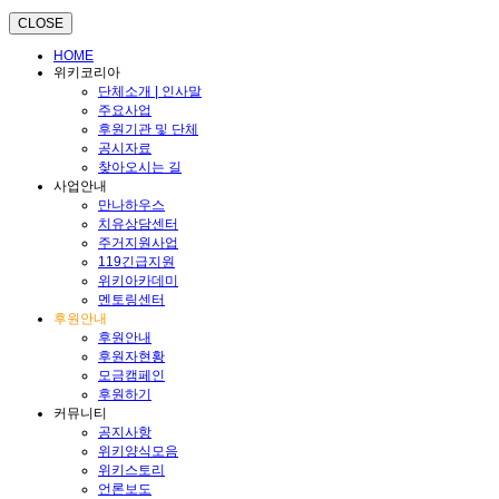
CLOSE
HOME
위키코리아
단체소개 | 인사말
주요사업
후원기관 및 단체
공시자료
찾아오시는 길
사업안내
만나하우스
치유상담센터
주거지원사업
119긴급지원
위키아카데미
멘토링센터
후원안내
후원안내
후원자현황
모금캠페인
후원하기
커뮤니티
공지사항
위키양식모음
위키스토리
언론보도