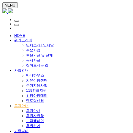
MENU
HOME
위키코리아
단체소개 | 인사말
주요사업
후원기관 및 단체
공시자료
찾아오시는 길
사업안내
만나하우스
치유상담센터
주거지원사업
119긴급지원
위키아카데미
멘토링센터
후원안내
후원안내
후원자현황
모금캠페인
후원하기
커뮤니티