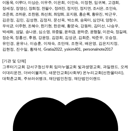
이동욱
,
이루다
,
이상순
,
이우주
,
이은희
,
이인숙
,
이정현
,
임귀복
,
고경희
,
장세장
,
장영신
,
장희정
,
전필수
,
정려진
,
정지민
,
정지연
,
조서은
,
조인숙
,
조준희
,
조하윤
,
조한원
,
최선희
,
최양희
,
표지원
,
홍순록
,
황유진
,
박근우
,
김은정
,
김민
,
김성현
,
김정자
,
문선옥
,
박소희
,
송옥미
,
심인대
,
양청수
,
우석균
,
이주현
,
조혜수
,
한기현
,
한
은혜
,
황문숙
,
강동하
,
김미선
,
나승우
,
박세화
,
섬알
,
송나윤
,
심
소영
,
유중필
,
윤하겸
,
윤하준
,
윤형철
,
이은숙
,
정길례
,
정순옥
,
정홍선
,
후원
,
강윤정
,
김경희
,
김성균
,
김희준
,
박준우
,
오승정
,
유민경
,
윤유나
,
이승훈
,
이재숙
,
조만재
,
조현국
,
배은영
,
김은지지정
,
김현정
,
진수일
,
황재석
, Gratia2022, yskim401, personalnote2017
[기관 및 단체]
그루터기교회 강서구청신우회
임마누엘교회
빛과생명교회
,
과일랜드
,
오케
이대리운전
,
더바이블처치
,
새문안교회
(
사회부
)
온누리교회
(
선한울타리
),
대학촌교회
,
주브러쉬뱅크
,
재단법인천정
,
재단법인이랜드