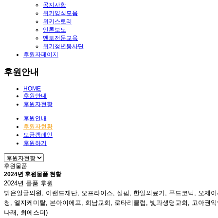
공지사항
위키양식모음
위키스토리
언론보도
멘토전문교육
위키청년봉사단
후원자페이지
후원안내
HOME
후원안내
후원자현황
후원안내
후원자현황
모금캠페인
후원하기
후원물품
2024년 후원물품 현황
2024
년 물품 후원
밝은얼굴의원, 이랜드재단, 오프라이스, 살핌, 한일의료기, 푸드코닉, 오제
청, 엘지케미탈, 본아이에프, 회남교회, 로타리클럽, 빛과생명교회, 고아
나래
,
최에스더)