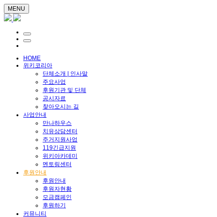
MENU
HOME
위키코리아
단체소개 | 인사말
주요사업
후원기관 및 단체
공시자료
찾아오시는 길
사업안내
만나하우스
치유상담센터
주거지원사업
119긴급지원
위키아카데미
멘토링센터
후원안내
후원안내
후원자현황
모금캠페인
후원하기
커뮤니티