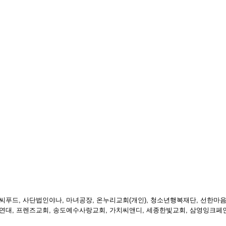
이씨푸드, 사단법인야나, 마녀공장, 온누리교회
(
개인
),
청소년행복재단, 선한마음
권익연대, 프렌즈교회, 송도예수사랑교회, 가치씨앤디, 세종한빛교회, 삼영잉크