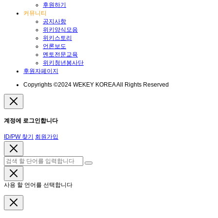
후원하기
커뮤니티
공지사항
위키양식모음
위키스토리
언론보도
멘토전문교육
위키청년봉사단
후원자페이지
Copyrights ©2024 WEKEY KOREA All Rights Reserved
계정에 로그인합니다
ID/PW 찾기
회원가입
사용 할 언어를 선택합니다