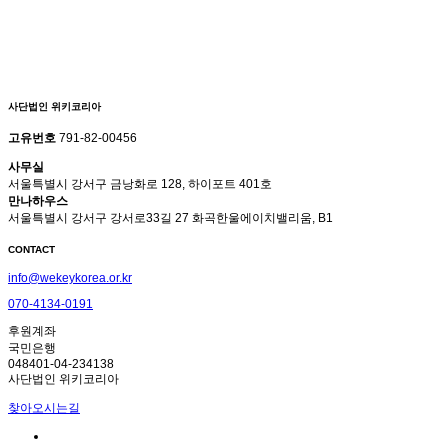
사단법인 위키코리아
고유번호
791-82-00456
사무실
서울특별시 강서구 금낭화로 128, 하이포트 401호
만나하우스
서울특별시 강서구 강서로33길 27 화곡한울에이치밸리움, B1
CONTACT
info@wekeykorea.or.kr
070-4134-0191
후원계좌
국민은행
048401-04-234138
사단법인 위키코리아
찾아오시는길