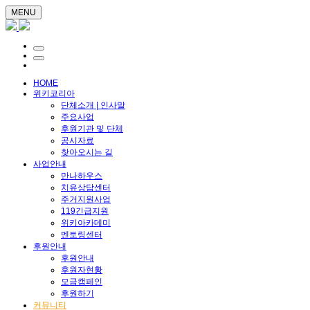
MENU
HOME
위키코리아
단체소개 | 인사말
주요사업
후원기관 및 단체
공시자료
찾아오시는 길
사업안내
만나하우스
치유상담센터
주거지원사업
119긴급지원
위키아카데미
멘토링센터
후원안내
후원안내
후원자현황
모금캠페인
후원하기
커뮤니티