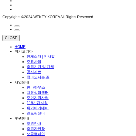
Copyrights ©2024 WEKEY KOREA All Rights Reserved
CLOSE
HOME
위키코리아
단체소개 | 인사말
주요사업
후원기관 및 단체
공시자료
찾아오시는 길
사업안내
만나하우스
치유상담센터
주거지원사업
119긴급지원
위키아카데미
멘토링센터
후원안내
후원안내
후원자현황
모금캠페인