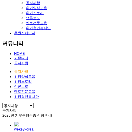
공지사항
위키양식모음
위키스토리
언론보도
멘토전문교육
위키청년봉사단
후원자페이지
커뮤니티
HOME
커뮤니티
공지사항
공지사항
위키양식모음
위키스토리
언론보도
멘토전문교육
위키청년봉사단
공지사항
2025년 기부금영수증 신청 안내
wekeykorea