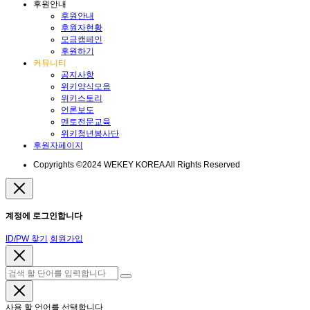
후원안내
후원안내
후원자현황
모금캠페인
후원하기
커뮤니티
공지사항
위키양식모음
위키스토리
언론보도
멘토전문교육
위키청년봉사단
후원자페이지
Copyrights ©2024 WEKEY KOREA All Rights Reserved
계정에 로그인합니다
ID/PW 찾기
회원가입
사용 할 언어를 선택합니다