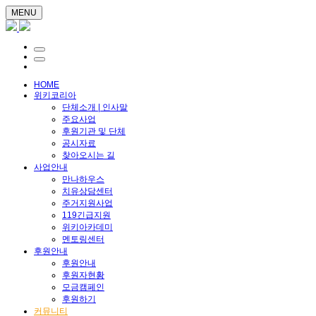
MENU
HOME
위키코리아
단체소개 | 인사말
주요사업
후원기관 및 단체
공시자료
찾아오시는 길
사업안내
만나하우스
치유상담센터
주거지원사업
119긴급지원
위키아카데미
멘토링센터
후원안내
후원안내
후원자현황
모금캠페인
후원하기
커뮤니티