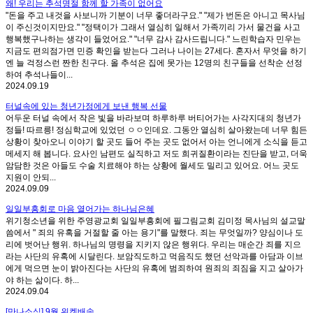
왜! 우리는 추석명절 함께 할 가족이 없어요
"돈을 주고 내것을 사보니까 기분이 너무 좋더라구요." "제가 번돈은 아니고 목사님
이 주신것이지만요." "정택이가 그래서 열심히 일해서 가족끼리 가서 물건을 사고
행복했구나하는 생각이 들었어요." "너무 감사 감사드립니다." 느린학습자 민우는
지금도 편의점가면 민증 확인을 받는다 그러나 나이는 27세다. 혼자서 무엇을 하기
엔 늘 걱정스런 짠한 친구다. 올 추석은 집에 못가는 12명의 친구들을 선착순 선정
하여 추석나들이...
2024.09.19
터널속에 있는 청년가정에게 보낸 행복 선물
어두운 터널 속에서 작은 빛을 바라보며 하루하루 버티어가는 사각지대의 청년가
정들! 따르릉! 정심학교에 있었던 ㅇㅇ인데요. 그동안 열심히 살아왔는데 너무 힘든
상황이 찾아오니 이야기 할 곳도 들어 주는 곳도 없어서 아는 언니에게 소식을 듣고
메세지 해 봅니다. 요사인 남편도 실직하고 저도 희귀질환이라는 진단을 받고, 더욱
암담한 것은 아들도 수술 치료해야 하는 상황에 월세도 밀리고 있어요. 어느 곳도
지원이 안되...
2024.09.09
일일부흥회로 마음 열어가는 하나님은혜
위기청소년을 위한 주영광교회 일일부흥회에 필그림교회 김미정 목사님의 설교말
씀에서 " 죄의 유혹을 거절할 줄 아는 용기"를 말했다. 죄는 무엇일까? 양심이나 도
리에 벗어난 행위. 하나님의 명령을 지키지 않은 행위다. 우리는 매순간 죄를 지으
라는 사단의 유혹에 시달린다. 보암직도하고 먹음직도 했던 선악과를 아담과 이브
에게 먹으면 눈이 밝아진다는 사단의 유혹에 범죄하여 원죄의 죄짐을 지고 살아가
야 하는 삶이다. 하...
2024.09.04
[만나소식] 9월 위켓배송