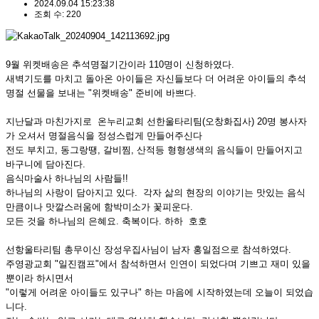
2024.09.04 15:23:38
조회 수: 220
9월 위켓배송은 추석명절기간이라 110명이 신청하였다.
새벽기도를 마치고 돌아온 아이들은 자신들보다 더 어려운 아이들의 추석
명절 선물을 보내는 "위켓배송" 준비에 바쁘다.
지난달과 마친가지로 온누리교회 선한울타리팀(오창화집사) 20명 봉사자
가 오셔서 명절음식을 정성스럽게 만들어주신다
전도 부치고, 동그랑땡, 갈비찜, 산적등 형형생색의 음식들이 만들어지고
바구니에 담아진다.
음식마술사 하나님의 사람들!!
하나님의 사랑이 담아지고 있다. 각자 삶의 현장의 이야기는 맛있는 음식
만큼이나 맛깔스러움에 함박미소가 꽃피운다.
모든 것을 하나님의 은혜요. 축복이다. 하하 호호
선항울타리팀 총무이신 장성우집사님이 남자 홍일점으로 참석하였다.
주영광교회 "일진캠프"에서 참석하면서 인연이 되었다며 기쁘고 재미 있을
뿐이라 하시면서
"이렇게 어려운 아이들도 있구나" 하는 마음에 시작하였는데 오늘이 되었습
니다.