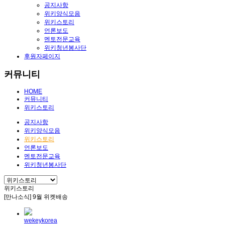
공지사항
위키양식모음
위키스토리
언론보도
멘토전문교육
위키청년봉사단
후원자페이지
커뮤니티
HOME
커뮤니티
위키스토리
공지사항
위키양식모음
위키스토리
언론보도
멘토전문교육
위키청년봉사단
위키스토리
[만나소식] 9월 위켓배송
wekeykorea