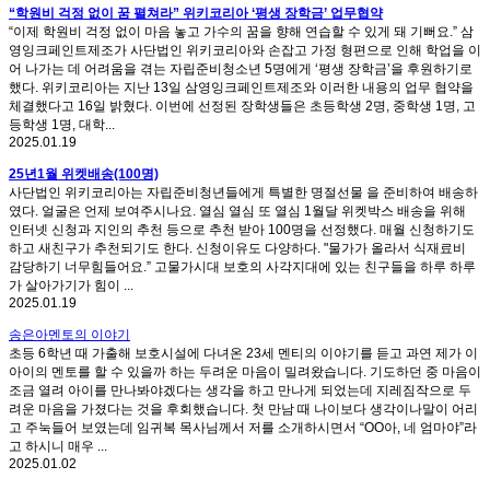
“학원비 걱정 없이 꿈 펼쳐라” 위키코리아 ‘평생 장학금’ 업무협약
“이제 학원비 걱정 없이 마음 놓고 가수의 꿈을 향해 연습할 수 있게 돼 기뻐요.” 삼
영잉크페인트제조가 사단법인 위키코리아와 손잡고 가정 형편으로 인해 학업을 이
어 나가는 데 어려움을 겪는 자립준비청소년 5명에게 ‘평생 장학금’을 후원하기로
했다. 위키코리아는 지난 13일 삼영잉크페인트제조와 이러한 내용의 업무 협약을
체결했다고 16일 밝혔다. 이번에 선정된 장학생들은 초등학생 2명, 중학생 1명, 고
등학생 1명, 대학...
2025.01.19
25년1월 위켓배송(100명)
사단법인 위키코리아는 자립준비청년들에게 특별한 명절선물 을 준비하여 배송하
였다. 얼굴은 언제 보여주시나요. 열심 열심 또 열심 1월달 위켓박스 배송을 위해
인터넷 신청과 지인의 추천 등으로 추천 받아 100명을 선정했다. 매월 신청하기도
하고 새친구가 추천되기도 한다. 신청이유도 다양하다. "물가가 올라서 식재료비
감당하기 너무힘들어요.” 고물가시대 보호의 사각지대에 있는 친구들을 하루 하루
가 살아가기가 힘이 ...
2025.01.19
송은아멘토의 이야기
초등 6학년 때 가출해 보호시설에 다녀온 23세 멘티의 이야기를 듣고 과연 제가 이
아이의 멘토를 할 수 있을까 하는 두려운 마음이 밀려왔습니다. 기도하던 중 마음이
조금 열려 아이를 만나봐야겠다는 생각을 하고 만나게 되었는데 지레짐작으로 두
려운 마음을 가졌다는 것을 후회했습니다. 첫 만남 때 나이보다 생각이나말이 어리
고 주눅들어 보였는데 임귀복 목사님께서 저를 소개하시면서 “OO아, 네 엄마야”라
고 하시니 매우 ...
2025.01.02