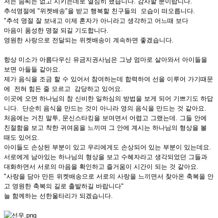
저는 솜씨는 없고 시키는데로 열심히 했습니다. 감사할 뿐이랍니다.
추석명절에 "위켓배송"을 받고 행복할 친구들의 모습이 떠오릅니다.
"추석 명절 잘 보내고 이제 혼자가 아니라고 생각하고 어느때 보다
마음이 품성한 명절 되길 기도합니다.
영원한 사랑으로 전달되는 위켓배송이 계속하면 좋겠습니다.
항상 미소가 아름다우신 유금지권사님은 그냥 엄마로 살아와서 아이들을
보면 아들들 같아요.
제가 음식을 조금 할 수 있어서 참여하는데 합력하여 선을 이루어 가기때문
에 전혀 힘든 줄 모르고 감당하고 있어요.
이곳에 오면 하나님의 참 신비한 일하심의 방법을 보게 되어 기쁘기도 하답
니다. 단순히 음식을 만드는 것이 아니라 영의 음식을 만드는 것 같아요.
처음에는 거친 말투, 문신스타킹을 보며면서 어렵고 그랬는데. 그들 안에
친절함을 보고 착한 귀여움을 느끼며 그 안에 계시는 하나님의 형상을 볼
때도 있어요.
아이들도 손상된 부분이 있고 우리에게도 손상되어 있는 부분이 있는데요.
서로에게 남아있는 하나님의 형상을 보고 수혜자라고 생각되었던 그들과
대화하면서 서로의 마음을 확인하고 즐거움이 시간이 되는 것 같아요.
"사랑을 담아 만든 위켓배송으로 서로의 사랑을 느끼면서 찾아온 축복을 안
고 영원한 축복의 길로 출발하길 바랍니다"
늘 함께하는 선한울타리가 되겠습니다.