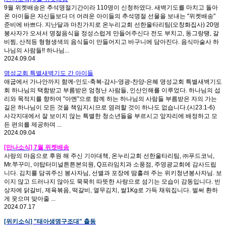
9월 위켓배송은 추석명절기간이라 110명이 신청하였다. 새벽기도를 마치고 돌아
온 아이들은 자신들보다 더 어려운 아이들의 추석명절 선물을 보내는 "위켓배송"
준비에 바쁘다. 지난달과 마친가지로 온누리교회 선한울타리팀(오창화집사) 20명
봉사자가 오셔서 명절음식을 정성스럽게 만들어주신다 전도 부치고, 동그랑땡, 갈
비찜, 산적등 형형생색의 음식들이 만들어지고 바구니에 담아진다. 음식마술사 하
나님의 사람들!! 하나님...
2024.09.04
명성교회 특별새벽기도 간 아이들
애굽에서 가나안까지 함께-인도-축복-감사-영광-찬양-은혜 명성교회 특별새벽기도
회 하나님의 택함받고 부름받은 엄청난 사람들, 인산인해를 이루었다. 하나님의 섭
리와 목적지를 향하여 "아멘"으로 함께 하는 하나님의 사람들 부름받은 자의 가는
길은 하나님이 모든 것을 책임지시므로 염려할 것이 하나도 없습니다.(시23:1-6)
사각지대에서 잘 보이지 않는 특별한 청소년들을 부르시고 앞자리에 배정하고 모
든 편의를 제공하며 ...
2024.09.04
[만나소식] 7월 위켓배송
사랑의 마음으로 후원 해 주신 기아대책, 온누리교회 선한울타리팀, ㈜푸드코닉,
Mr.쭈꾸미, 야탑터미널튼튼본의원, Q프라임치과 소풍점, 주영광교회에 감사드립
니다. 김치를 담궈주신 봉사자님, 선별과 포장에 땀흘려 주는 위키청년봉사자님. 보
이지 않고 드러나지 않아도 묵묵히 따뜻한 사랑으로 섬기는 모습이 감동입니다. 빈
상자에 닭갈비, 제육볶음, 떡갈비, 열무김치, 쌀1Kg로 가득 채워집니다. 벌써 환하
게 웃으며 맞아줄 ...
2024.07.17
[위키소식] "태아생명구조대" 출동