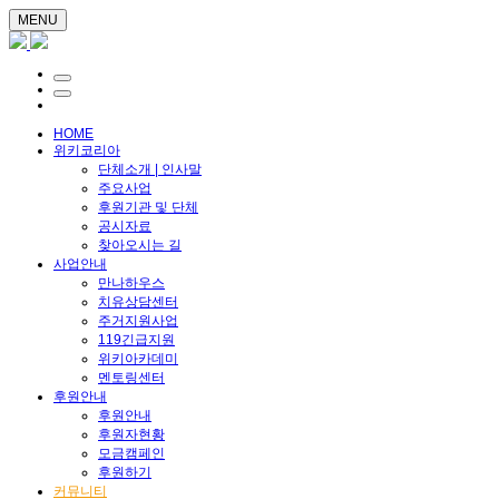
MENU
HOME
위키코리아
단체소개 | 인사말
주요사업
후원기관 및 단체
공시자료
찾아오시는 길
사업안내
만나하우스
치유상담센터
주거지원사업
119긴급지원
위키아카데미
멘토링센터
후원안내
후원안내
후원자현황
모금캠페인
후원하기
커뮤니티