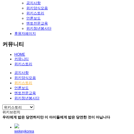
공지사항
위키양식모음
위키스토리
언론보도
멘토전문교육
위키청년봉사단
후원자페이지
커뮤니티
HOME
커뮤니티
위키스토리
공지사항
위키양식모음
위키스토리
언론보도
멘토전문교육
위키청년봉사단
위키브런치
우리에게 밥은 당연하지만 이 아이들에게 밥은 당연한 것이 아닙니다
wekeykorea