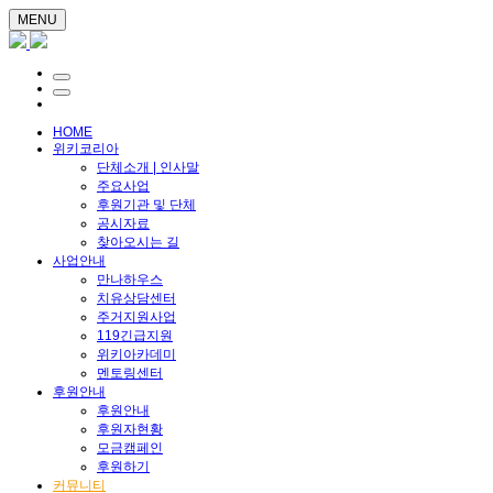
MENU
HOME
위키코리아
단체소개 | 인사말
주요사업
후원기관 및 단체
공시자료
찾아오시는 길
사업안내
만나하우스
치유상담센터
주거지원사업
119긴급지원
위키아카데미
멘토링센터
후원안내
후원안내
후원자현황
모금캠페인
후원하기
커뮤니티