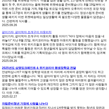
2025년 9월 위켓배송 이야기 "마음을 담은 생활 상자, 117명에게 전해진 따뜻함" 9
월의 첫 주, 위키코리아는 올해 9번째 위켓배송을 준비했습니다. 8월 19일부터 시
작된 사전 준비 과정을 거쳐, 9월 6일 토요일 아침부터 오후까지 이어진 포장 작업
을 통해 117명의 위키즈들에게 생활의 온기를 전달했습니다. 정성스럽게 준비된
생활 패키지 이번 위켓배송에는 일상생활에 꼭 필요한 다양한 물품들이 담겼습니
다. 간편하게 식사를 ...
2025.09.26
같이가자, 같이먹자 조개구이 아웃리치
같이가자, 같이먹자 조개구이 아웃리치 활동 이야기 "바다 앞에서 마음의 짐을 내
려놓다" 지난 8월 22일, 위키코리아는 특별한 아웃리치 활동을 진행했습니다. 삶의
무게감에 지친 우리 위키즈들과 함께 인천 영종도 바닷가로 향했습니다. 함께 떠난
특별한 여행 이번 활동은 위키즈 청년들에게 일상의 답답함에서 벗어날 수 있는 리
프레시 기회를 제공하고자 기획되었습니다. 네 명의 위키즈가 함께했으며, 임귀복
이사장님과 아름...
2025.09.26
2025년도 삼영잉크페인트 & 위키코리아 평생장학금 전달
안녕하십니까? 이렇게 장학생 대표로 이 자리에 서게되어 굉장히 떨리기도 하고
반면에 감회가 새롭습니다. '옥도 갈아야 빛이 난다'는 말이 있듯, 이 자리는 각자의
꿈을 향해 불철주야 노력하며 고생을 아끼지 않은 장학생 여러분의 결과물이라고
생각합니다. 또한 이 자리는 단순히 개인적인 성취에 그치지 않고 더 많은 사람들과
꿈을 나누며 사회에 기여할 수 있도록 성장할 수 있는 기회를 얻은 것이라 생각합니
다. 이런 기회...
2025.02.27
자립준비청년 가정에 사랑을 나누다
집정리가 어려운 청년가정과 5년이 지나서 LH주택을 받지 못하는 청년의 장판과