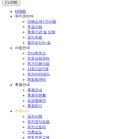
CLOSE
HOME
위키코리아
단체소개 | 인사말
주요사업
후원기관 및 단체
공시자료
찾아오시는 길
사업안내
만나하우스
치유상담센터
주거지원사업
119긴급지원
위키아카데미
멘토링센터
후원안내
후원안내
후원자현황
모금캠페인
후원하기
커뮤니티
공지사항
위키양식모음
위키스토리
언론보도
멘토전문교육