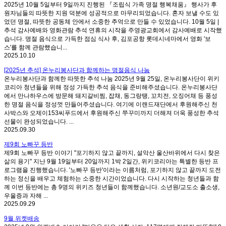
2025년 10월 5일부터 9일까지 진행된 『조립식 가족 명절 행복채움』 행사가 후
원자님들의 따뜻한 지원 덕분에 성공적으로 마무리되었습니다. 혼자 보낼 수도 있
었던 명절, 따뜻한 공동체 안에서 소중한 추억으로 만들 수 있었습니다. 10월 5일 |
추석 감사예배와 영화관람 추석 연휴의 시작을 주영광교회에서 감사예배로 시작했
습니다. 명절 음식으로 가득한 점심 식사 후, 김포공항 롯데시네마에서 영화 '보
스'를 함께 관람했습니...
2025.10.10
[2025년 추석] 온누리봉사단과 함께하는 명절음식 나눔
온누리봉사단과 함께한 따뜻한 추석 나눔 2025년 9월 25일, 온누리봉사단이 위키
코리아 청년들을 위해 정성 가득한 추석 음식을 준비해주셨습니다. 온누리봉사단
에서 만나하우스에 방문해 돼지갈비찜, 잡채, 동그랑땡, 꼬치전, 오징어채 등 풍성
한 명절 음식을 정성껏 만들어주셨습니다. 여기에 이랜드재단에서 후원해주신 천
사박스와 오제이153씨푸드에서 후원해주신 쭈꾸미까지 더해져 더욱 풍성한 추석
선물이 완성되었습니다. ...
2025.09.30
제9회 노빠꾸 등반
제9회 노빠꾸 등반 이야기 "포기하지 않고 끝까지, 설악산 울산바위에서 다시 찾은
삶의 용기" 지난 9월 19일부터 20일까지 1박 2일간, 위키코리아는 특별한 등반 프
로그램을 진행했습니다. '노빠꾸 등반'이라는 이름처럼, 포기하지 않고 끝까지 도전
하는 정신을 배우고 체험하는 소중한 시간이었습니다. 다시 시작하는 청년들과 함
께 이번 등반에는 총 9명의 위키즈 청년들이 함께했습니다. 소년원/교도소 출소생,
우울증과 자해 ...
2025.09.29
9월 위켓배송