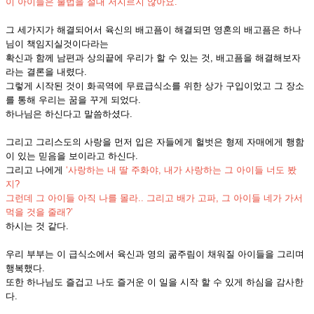
이 아이들은 불법을 절대 저지르지 않아요
.”
그 세가지가 해결되어서 육신의 배고픔이 해결되면 영혼의 배고픔은 하나
님이 책임지실것이다라는
확신과 함께 남편과 상의끝에 우리가 할 수 있는 것
,
배고픔을 해결해보자
라는 결론을 내렸다
.
그렇게 시작된 것이 화곡역에 무료급식소를 위한 상가 구입이었고 그 장소
를 통해 우리는 꿈을 꾸게 되었다
.
하나님은 하신다고 말씀하셨다
.
그리고 그리스도의 사랑을 먼저 입은 자들에게 헐벗은 형제 자매에게 행함
이 있는 믿음을 보이라고 하신다
.
그리고 나에게
‘
사랑하는 내 딸 주화야
,
내가 사랑하는 그 아이들 너도 봤
지
?
그런데 그 아이들 아직 나를 몰라
..
그리고 배가 고파
,
그 아이들 네가 가서
먹을 것을 줄래
?’
하시는 것 같다
.
우리 부부는 이 급식소에서 육신과 영의 굶주림이 채워질 아이들을 그리며
행복했다
.
또한 하나님도 즐겁고 나도 즐거운 이 일을 시작 할 수 있게 하심을 감사한
다
.