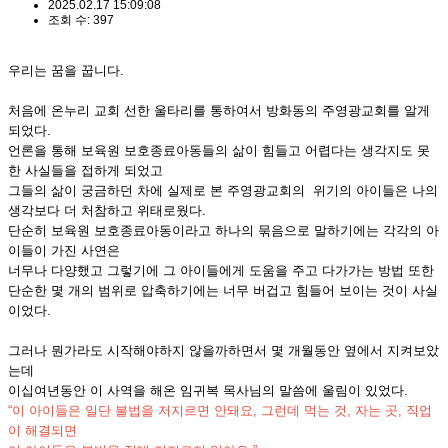
2025.02.17 15:09:08
조회 수: 397
우리는 꿈을 꿉니다
.
처음에 온누리 교회 선한 울타리를 통하여서 방화동의 주영광교회를 알게
되었다
.
언론을 통해 보육원 보호종료아동들의 삶이 힘들고 어렵다는 생각지도 못
한 사실들을 접하게 되었고
그들의 삶이 궁금하던 차에 실제로 본 주영광교회의 위기의 아이들은 나의
생각보다 더 처참하고 위태로웠다
.
단순히 보육원 보호종료아동이라고 하나의 묶음으로 말하기에는 각각의 아
이들이 가진 사연은
너무나 다양했고 그렇기에 그 아이들에게 도움을 주고 다가가는 방법 또한
단순한 몇 개의 범위로 압축하기에는 너무 버겁고 힘들어 보이는 것이 사실
이었다
.
그러나 뭔가라도 시작해야하지 않을까하면서 몇 개월동안 옆에서 지켜보았
는데
이십여년동안 이 사역을 해온 임귀복 목사님의 말씀에 울림이 있었다
.
“
이 아이들은 일단 불법을 저지르면 안돼요
,
그런데 먹는 것
,
자는 곳
,
직업
이 해결되면