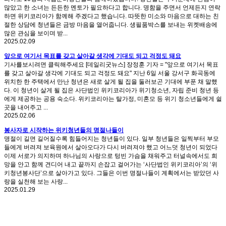
많았고 한 소녀는 든든한 멘토가 필요하다고 합니다. 명함을 주면서 언제든지 연락
하면 위키코리아가 함께해 주겠다고 했습니다. 따뜻한 미소와 마음으로 대하는 친
절한 상담에 청년들은 금방 마음을 열어줍니다. 생필품박스를 보내는 위켓배송에
많은 관심을 보이며 받...
2025.02.09
앞으로 여기서 목표를 갖고 살아갈 생각에 기대도 되고 걱정도 돼요
기사를보시려면 클릭해주세요 [데일리굿뉴스] 장정훈 기자 = "앞으로 여기서 목표
를 갖고 살아갈 생각에 기대도 되고 걱정도 돼요" 지난 6일 서울 강서구 화곡동에
위치한 한 주택에서 만난 청년은 새로 살게 될 집을 둘러보곤 기대에 부푼 채 말했
다. 이 청년이 살게 될 집은 사단법인 위키코리아가 위기청소년, 자립 준비 청년 등
에게 제공하는 공용 숙소다. 위키코리아는 탈가정, 미혼모 등 위기 청소년들에게 쉴
곳을 내어주고 ...
2025.02.06
봉사자로 시작하는 위키청년들의 명절나들이
명절이 길면 길어질수록 힘들어지는 청년들이 있다. 일부 청년들은 일찍부터 부모
들에게 버려져 보육원에서 살아오다가 다시 버려져야 했고 어느덧 청년이 되었다
이제 서로가 의지하며 하나님의 사랑으로 텅빈 가슴을 채워주고 터널속에서도 희
망을 안고 함께 견디어 내고 끝까지 손잡고 걸어가는 ‘사단법인 위키코리아’의 ‘위
키청년봉사단’으로 살아가고 있다. 그들은 이번 명절나들이 계획에서는 받았던 사
랑을 실천해 보는 사랑...
2025.01.29