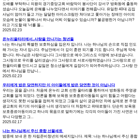
도배를 부탁하니 의왕의 경기중앙교회 바람막이 봉사단이 강서구 방화동에 출동하
셨습니다 오늘길에 은혜를 나누었다면서 이야기를 전해줍니다. 유일한 40대 김집
사님이 엄마가 들고 가는 달달한 아이스크림만 쳐다보고 쫓아가는 장애인 아이의
모습에 눈물이 왈꽉나서 하나님 어찌 이럴실수 있습니까? 불공평한거 아닙니까?
라고 기도할 때 '너를 돌...
2025.02.23
온누리울타리에서..사랑을 만나가는 청년들
나는 하나님의 특별한 보호하심을 입은자 입니다. 나는 하나님의 손으로 직접 인도
해 가시는 자녀 입니다. 주님안에서 더 깊이 훈련 되기를 기도 합니다. 주님께 약속
합니다. 하나님은 사랑이십니다 그사랑으로 예수그리스도 이땅에 보내셨습니다.
그시링으로 우리를 살리셨습니다 그사랑으로 서로사랑하였습니다 그사랑으로 선
한울타리를 만드시고 길잃은 청소년들에게 길잡이가 되어주라하십니다. 그사랑 안
에서 하나님을 만납니...
2025.02.23
우리에게 밥은 당연하지만 이 아이들에게 밥은 당연한 것이 아닙니다
우리는 꿈을 꿉니다. 처음에 온누리 교회 선한 울타리를 통하여서 방화동의 주영광
교회를 알게 되었다. 언론을 통해 보육원 보호종료아동들의 삶이 힘들고 어렵다는
생각지도 못한 사실들을 접하게 되었고 그들의 삶이 궁금하던 차에 실제로 본 주영
광교회의 위기의 아이들은 나의 생각보다 더 처참하고 위태로웠다. 단순히 보육원
보호종료아동이라고 하나의 묶음으로 말하기에는 각각의 아이들이 가진 사연은 너
무나 다양했고 그...
2025.02.17
나는 하나님께서 주신 종합 선물세트
밤중에 보내 온 한 자립준비청년의 메세지입니다. 제목: 나는 하나님께서 주신 종합