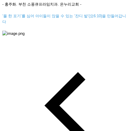
-
홍주화
.
부천 소풍큐프라임치과
.
온누리교회
-
‘
풀 한 포기
’
를 심어 아이들이 앉을 수 있는
‘
잔디 밭
’(
요
6:10)
을 만들어갑니
다