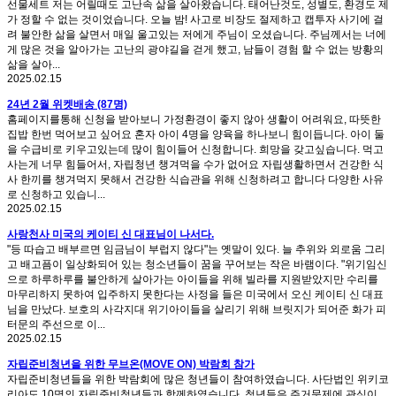
선물세트 저는 어릴때도 고난속 삶을 살아왔습니다. 태어난것도, 성별도, 환경도 제
가 정할 수 없는 것이었습니다. 오늘 밤! 사고로 비장도 절제하고 캡투자 사기에 걸
려 불안한 삶을 살면서 매일 울고있는 저에게 주님이 오셨습니다. 주님께서는 너에
게 많은 것을 알아가는 고난의 광야길을 걷게 했고, 남들이 경험 할 수 없는 방황의
삶을 살아...
2025.02.15
24년 2월 위켓배송 (87명)
홈페이지를통해 신청을 받아보니 가정환경이 좋지 않아 생활이 어려워요, 따뜻한
집밥 한번 먹어보고 싶어요 혼자 아이 4명을 양육을 하나보니 힘이듭니다. 아이 둘
을 수급비로 키우고있는데 많이 힘이들어 신청합니다. 희망을 갖고싶습니다. 먹고
사는게 너무 힘들어서, 자립청년 챙겨먹을 수가 없어요 자립생활하면서 건강한 식
사 한끼를 챙겨먹지 못해서 건강한 식습관을 위해 신청하려고 합니다 다양한 사유
로 신청하고 있습니...
2025.02.15
사랑천사 미국의 케이티 신 대표님이 나서다.
"등 따습고 배부르면 임금님이 부럽지 않다"는 옛말이 있다. 늘 추위와 외로움 그리
고 배고픔이 일상화되어 있는 청소년들이 꿈을 꾸어보는 작은 바램이다. "위기임신
으로 하루하루를 불안하게 살아가는 아이들을 위해 빌라를 지원받았지만 수리를
마무리하지 못하여 입주하지 못한다는 사정을 들은 미국에서 오신 케이티 신 대표
님을 만났다. 보호의 사각지대 위기아이들을 살리기 위해 브릿지가 되어준 화가 피
터문의 주선으로 이...
2025.02.15
자립준비청년을 위한 무브온(MOVE ON) 박람회 참가
자립준비청년들을 위한 박람회에 많은 청년들이 참여하였습니다. 사단법인 위키코
리아도 10명의 자립준비청년들과 함께하였습니다. 청년들은 주거문제에 관심이