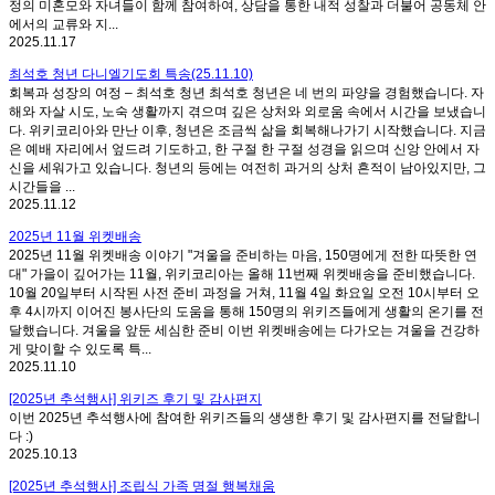
정의 미혼모와 자녀들이 함께 참여하여, 상담을 통한 내적 성찰과 더불어 공동체 안
에서의 교류와 지...
2025.11.17
최석호 청년 다니엘기도회 특송(25.11.10)
회복과 성장의 여정 – 최석호 청년 최석호 청년은 네 번의 파양을 경험했습니다. 자
해와 자살 시도, 노숙 생활까지 겪으며 깊은 상처와 외로움 속에서 시간을 보냈습니
다. 위키코리아와 만난 이후, 청년은 조금씩 삶을 회복해나가기 시작했습니다. 지금
은 예배 자리에서 엎드려 기도하고, 한 구절 한 구절 성경을 읽으며 신앙 안에서 자
신을 세워가고 있습니다. 청년의 등에는 여전히 과거의 상처 흔적이 남아있지만, 그
시간들을 ...
2025.11.12
2025년 11월 위켓배송
2025년 11월 위켓배송 이야기 "겨울을 준비하는 마음, 150명에게 전한 따뜻한 연
대" 가을이 깊어가는 11월, 위키코리아는 올해 11번째 위켓배송을 준비했습니다.
10월 20일부터 시작된 사전 준비 과정을 거쳐, 11월 4일 화요일 오전 10시부터 오
후 4시까지 이어진 봉사단의 도움을 통해 150명의 위키즈들에게 생활의 온기를 전
달했습니다. 겨울을 앞둔 세심한 준비 이번 위켓배송에는 다가오는 겨울을 건강하
게 맞이할 수 있도록 특...
2025.11.10
[2025년 추석행사] 위키즈 후기 및 감사편지
이번 2025년 추석행사에 참여한 위키즈들의 생생한 후기 및 감사편지를 전달합니
다 :)
2025.10.13
[2025년 추석행사] 조립식 가족 명절 행복채움