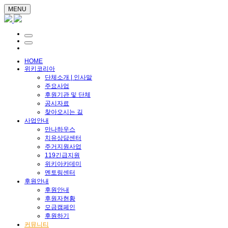
MENU
HOME
위키코리아
단체소개 | 인사말
주요사업
후원기관 및 단체
공시자료
찾아오시는 길
사업안내
만나하우스
치유상담센터
주거지원사업
119긴급지원
위키아카데미
멘토링센터
후원안내
후원안내
후원자현황
모금캠페인
후원하기
커뮤니티