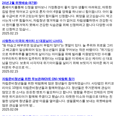
24년 2월 위켓배송 (87명)
홈페이지를통해 신청을 받아보니 가정환경이 좋지 않아 생활이 어려워요, 따뜻한
집밥 한번 먹어보고 싶어요 혼자 아이 4명을 양육을 하나보니 힘이듭니다. 아이 둘
을 수급비로 키우고있는데 많이 힘이들어 신청합니다. 희망을 갖고싶습니다. 먹고
사는게 너무 힘들어서, 자립청년 챙겨먹을 수가 없어요 자립생활하면서 건강한 식
사 한끼를 챙겨먹지 못해서 건강한 식습관을 위해 신청하려고 합니다 다양한 사유
로 신청하고 있습니...
2025.02.15
사랑천사 미국의 케이티 신 대표님이 나서다.
"등 따습고 배부르면 임금님이 부럽지 않다"는 옛말이 있다. 늘 추위와 외로움 그리
고 배고픔이 일상화되어 있는 청소년들이 꿈을 꾸어보는 작은 바램이다. "위기임신
으로 하루하루를 불안하게 살아가는 아이들을 위해 빌라를 지원받았지만 수리를
마무리하지 못하여 입주하지 못한다는 사정을 들은 미국에서 오신 케이티 신 대표
님을 만났다. 보호의 사각지대 위기아이들을 살리기 위해 브릿지가 되어준 화가 피
터문의 주선으로 이...
2025.02.15
자립준비청년을 위한 무브온(MOVE ON) 박람회 참가
자립준비청년들을 위한 박람회에 많은 청년들이 참여하였습니다. 사단법인 위키코
리아도 10명의 자립준비청년들과 함께하였습니다. 청년들은 주거문제에 관심이
많았고 한 소녀는 든든한 멘토가 필요하다고 합니다. 명함을 주면서 언제든지 연락
하면 위키코리아가 함께해 주겠다고 했습니다. 따뜻한 미소와 마음으로 대하는 친
절한 상담에 청년들은 금방 마음을 열어줍니다. 생필품박스를 보내는 위켓배송에
많은 관심을 보이며 받...
2025.02.09