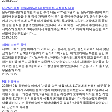
2025.10.10
[2025년 추석] 온누리봉사단과 함께하는 명절음식 나눔
온누리봉사단과 함께한 따뜻한 추석 나눔 2025년 9월 25일, 온누리봉사단이 위키
코리아 청년들을 위해 정성 가득한 추석 음식을 준비해주셨습니다. 온누리봉사단
에서 만나하우스에 방문해 돼지갈비찜, 잡채, 동그랑땡, 꼬치전, 오징어채 등 풍성
한 명절 음식을 정성껏 만들어주셨습니다. 여기에 이랜드재단에서 후원해주신 천
사박스와 오제이153씨푸드에서 후원해주신 쭈꾸미까지 더해져 더욱 풍성한 추석
선물이 완성되었습니다. ...
2025.09.30
제9회 노빠꾸 등반
제9회 노빠꾸 등반 이야기 "포기하지 않고 끝까지, 설악산 울산바위에서 다시 찾은
삶의 용기" 지난 9월 19일부터 20일까지 1박 2일간, 위키코리아는 특별한 등반 프
로그램을 진행했습니다. '노빠꾸 등반'이라는 이름처럼, 포기하지 않고 끝까지 도전
하는 정신을 배우고 체험하는 소중한 시간이었습니다. 다시 시작하는 청년들과 함
께 이번 등반에는 총 9명의 위키즈 청년들이 함께했습니다. 소년원/교도소 출소생,
우울증과 자해 ...
2025.09.29
9월 위켓배송
2025년 9월 위켓배송 이야기 "마음을 담은 생활 상자, 117명에게 전해진 따뜻함" 9
월의 첫 주, 위키코리아는 올해 9번째 위켓배송을 준비했습니다. 8월 19일부터 시
작된 사전 준비 과정을 거쳐, 9월 6일 토요일 아침부터 오후까지 이어진 포장 작업
을 통해 117명의 위키즈들에게 생활의 온기를 전달했습니다. 정성스럽게 준비된
생활 패키지 이번 위켓배송에는 일상생활에 꼭 필요한 다양한 물품들이 담겼습니
다. 간편하게 식사를 ...
2025.09.26