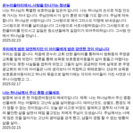
온누리울타리에서..사랑을 만나가는 청년들
나는 하나님의 특별한 보호하심을 입은자 입니다. 나는 하나님의 손으로 직접 인도
해 가시는 자녀 입니다. 주님안에서 더 깊이 훈련 되기를 기도 합니다. 주님께 약속
합니다. 하나님은 사랑이십니다 그사랑으로 예수그리스도 이땅에 보내셨습니다.
그시링으로 우리를 살리셨습니다 그사랑으로 서로사랑하였습니다 그사랑으로 선
한울타리를 만드시고 길잃은 청소년들에게 길잡이가 되어주라하십니다. 그사랑 안
에서 하나님을 만납니...
2025.02.23
우리에게 밥은 당연하지만 이 아이들에게 밥은 당연한 것이 아닙니다
우리는 꿈을 꿉니다. 처음에 온누리 교회 선한 울타리를 통하여서 방화동의 주영광
교회를 알게 되었다. 언론을 통해 보육원 보호종료아동들의 삶이 힘들고 어렵다는
생각지도 못한 사실들을 접하게 되었고 그들의 삶이 궁금하던 차에 실제로 본 주영
광교회의 위기의 아이들은 나의 생각보다 더 처참하고 위태로웠다. 단순히 보육원
보호종료아동이라고 하나의 묶음으로 말하기에는 각각의 아이들이 가진 사연은 너
무나 다양했고 그...
2025.02.17
나는 하나님께서 주신 종합 선물세트
밤중에 보내 온 한 자립준비청년의 메세지입니다. 제목: 나는 하나님께서 주신 종합
선물세트 저는 어릴때도 고난속 삶을 살아왔습니다. 태어난것도, 성별도, 환경도 제
가 정할 수 없는 것이었습니다. 오늘 밤! 사고로 비장도 절제하고 캡투자 사기에 걸
려 불안한 삶을 살면서 매일 울고있는 저에게 주님이 오셨습니다. 주님께서는 너에
게 많은 것을 알아가는 고난의 광야길을 걷게 했고, 남들이 경험 할 수 없는 방황의
삶을 살아...
2025.02.15