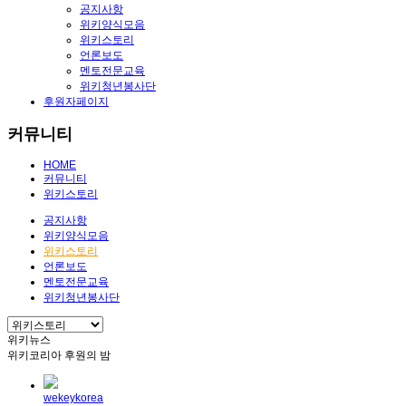
공지사항
위키양식모음
위키스토리
언론보도
멘토전문교육
위키청년봉사단
후원자페이지
커뮤니티
HOME
커뮤니티
위키스토리
공지사항
위키양식모음
위키스토리
언론보도
멘토전문교육
위키청년봉사단
위키뉴스
위키코리아 후원의 밤
wekeykorea