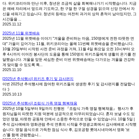
다. 위키코리아와 만난 이후, 청년은 조금씩 삶을 회복해나가기 시작했습니다. 지금
은 예배 자리에서 엎드려 기도하고, 한 구절 한 구절 성경을 읽으며 신앙 안에서 자
신을 세워가고 있습니다. 청년의 등에는 여전히 과거의 상처 흔적이 남아있지만, 그
시간들을 ...
2025.11.12
2025년 11월 위켓배송
2025년 11월 위켓배송 이야기 "겨울을 준비하는 마음, 150명에게 전한 따뜻한 연
대" 가을이 깊어가는 11월, 위키코리아는 올해 11번째 위켓배송을 준비했습니다.
10월 20일부터 시작된 사전 준비 과정을 거쳐, 11월 4일 화요일 오전 10시부터 오
후 4시까지 이어진 봉사단의 도움을 통해 150명의 위키즈들에게 생활의 온기를 전
달했습니다. 겨울을 앞둔 세심한 준비 이번 위켓배송에는 다가오는 겨울을 건강하
게 맞이할 수 있도록 특...
2025.11.10
[2025년 추석행사] 위키즈 후기 및 감사편지
이번 2025년 추석행사에 참여한 위키즈들의 생생한 후기 및 감사편지를 전달합니
다 :)
2025.10.13
[2025년 추석행사] 조립식 가족 명절 행복채움
2025년 10월 5일부터 9일까지 진행된 『조립식 가족 명절 행복채움』 행사가 후
원자님들의 따뜻한 지원 덕분에 성공적으로 마무리되었습니다. 혼자 보낼 수도 있
었던 명절, 따뜻한 공동체 안에서 소중한 추억으로 만들 수 있었습니다. 10월 5일 |
추석 감사예배와 영화관람 추석 연휴의 시작을 주영광교회에서 감사예배로 시작했
습니다. 명절 음식으로 가득한 점심 식사 후, 김포공항 롯데시네마에서 영화 '보
스'를 함께 관람했습니...