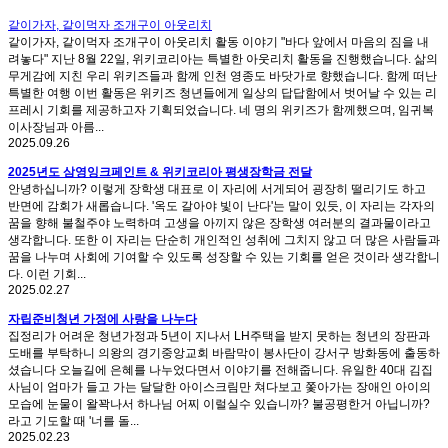
같이가자, 같이먹자 조개구이 아웃리치
같이가자, 같이먹자 조개구이 아웃리치 활동 이야기 "바다 앞에서 마음의 짐을 내
려놓다" 지난 8월 22일, 위키코리아는 특별한 아웃리치 활동을 진행했습니다. 삶의
무게감에 지친 우리 위키즈들과 함께 인천 영종도 바닷가로 향했습니다. 함께 떠난
특별한 여행 이번 활동은 위키즈 청년들에게 일상의 답답함에서 벗어날 수 있는 리
프레시 기회를 제공하고자 기획되었습니다. 네 명의 위키즈가 함께했으며, 임귀복
이사장님과 아름...
2025.09.26
2025년도 삼영잉크페인트 & 위키코리아 평생장학금 전달
안녕하십니까? 이렇게 장학생 대표로 이 자리에 서게되어 굉장히 떨리기도 하고
반면에 감회가 새롭습니다. '옥도 갈아야 빛이 난다'는 말이 있듯, 이 자리는 각자의
꿈을 향해 불철주야 노력하며 고생을 아끼지 않은 장학생 여러분의 결과물이라고
생각합니다. 또한 이 자리는 단순히 개인적인 성취에 그치지 않고 더 많은 사람들과
꿈을 나누며 사회에 기여할 수 있도록 성장할 수 있는 기회를 얻은 것이라 생각합니
다. 이런 기회...
2025.02.27
자립준비청년 가정에 사랑을 나누다
집정리가 어려운 청년가정과 5년이 지나서 LH주택을 받지 못하는 청년의 장판과
도배를 부탁하니 의왕의 경기중앙교회 바람막이 봉사단이 강서구 방화동에 출동하
셨습니다 오늘길에 은혜를 나누었다면서 이야기를 전해줍니다. 유일한 40대 김집
사님이 엄마가 들고 가는 달달한 아이스크림만 쳐다보고 쫓아가는 장애인 아이의
모습에 눈물이 왈꽉나서 하나님 어찌 이럴실수 있습니까? 불공평한거 아닙니까?
라고 기도할 때 '너를 돌...
2025.02.23