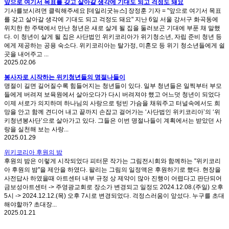
앞으로 여기서 목표를 갖고 살아갈 생각에 기대도 되고 걱정도 돼요
기사를보시려면 클릭해주세요 [데일리굿뉴스] 장정훈 기자 = "앞으로 여기서 목표
를 갖고 살아갈 생각에 기대도 되고 걱정도 돼요" 지난 6일 서울 강서구 화곡동에
위치한 한 주택에서 만난 청년은 새로 살게 될 집을 둘러보곤 기대에 부푼 채 말했
다. 이 청년이 살게 될 집은 사단법인 위키코리아가 위기청소년, 자립 준비 청년 등
에게 제공하는 공용 숙소다. 위키코리아는 탈가정, 미혼모 등 위기 청소년들에게 쉴
곳을 내어주고 ...
2025.02.06
봉사자로 시작하는 위키청년들의 명절나들이
명절이 길면 길어질수록 힘들어지는 청년들이 있다. 일부 청년들은 일찍부터 부모
들에게 버려져 보육원에서 살아오다가 다시 버려져야 했고 어느덧 청년이 되었다
이제 서로가 의지하며 하나님의 사랑으로 텅빈 가슴을 채워주고 터널속에서도 희
망을 안고 함께 견디어 내고 끝까지 손잡고 걸어가는 ‘사단법인 위키코리아’의 ‘위
키청년봉사단’으로 살아가고 있다. 그들은 이번 명절나들이 계획에서는 받았던 사
랑을 실천해 보는 사랑...
2025.01.29
위키코리아 후원의 밤
후원의 밤은 이렇게 시작되었다 피터문 작가는 그림전시회와 함께하는 "위키코리
아 후원의 밤"을 제안을 하였다. 팔리는 그림의 일정액은 후원하기로 했다. 현장을
사전답사 하였을때 아트센터 내부 규정 상 제약이 많아 진행이 어렵다고 판단되어
금보성아트센터 -> 주영광교회로 장소가 변경되고 일정도 2024.12.08.(주일) 오후
5시 -> 2024.12.12.(목) 오후 7시로 변경되었다. 걱정스러움이 앞섰다. 누구를 초대
해야할까? 초대장...
2025.01.21