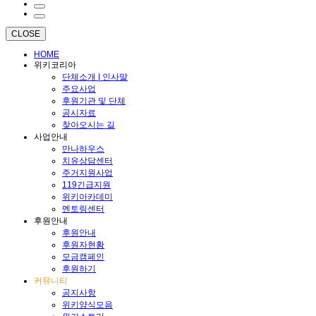
CLOSE
HOME
위키코리아
단체소개 | 인사말
주요사업
후원기관 및 단체
공시자료
찾아오시는 길
사업안내
만나하우스
치유상담센터
주거지원사업
119긴급지원
위키아카데미
멘토링센터
후원안내
후원안내
후원자현황
모금캠페인
후원하기
커뮤니티
공지사항
위키양식모음