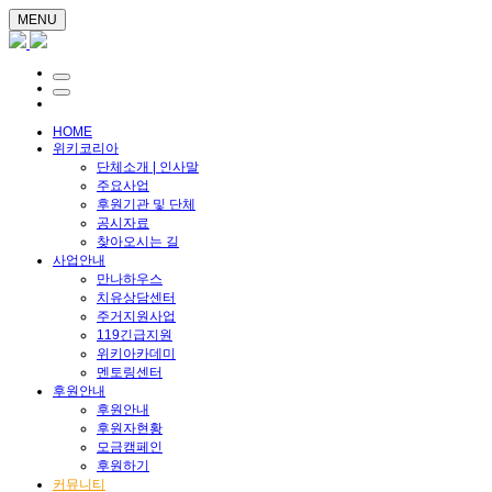
MENU
HOME
위키코리아
단체소개 | 인사말
주요사업
후원기관 및 단체
공시자료
찾아오시는 길
사업안내
만나하우스
치유상담센터
주거지원사업
119긴급지원
위키아카데미
멘토링센터
후원안내
후원안내
후원자현황
모금캠페인
후원하기
커뮤니티