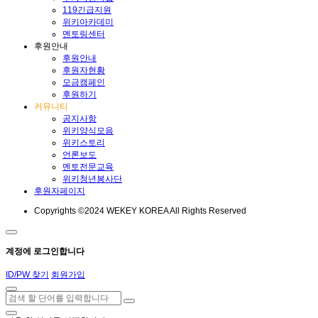
119긴급지원
위키아카데미
멘토링센터
후원안내
후원안내
후원자현황
모금캠페인
후원하기
커뮤니티
공지사항
위키양식모음
위키스토리
언론보도
멘토전문교육
위키청년봉사단
후원자페이지
Copyrights ©2024 WEKEY KOREA All Rights Reserved
계정에 로그인합니다
ID/PW 찾기
회원가입