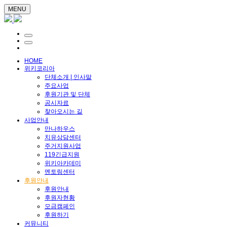
MENU
HOME
위키코리아
단체소개 | 인사말
주요사업
후원기관 및 단체
공시자료
찾아오시는 길
사업안내
만나하우스
치유상담센터
주거지원사업
119긴급지원
위키아카데미
멘토링센터
후원안내
후원안내
후원자현황
모금캠페인
후원하기
커뮤니티