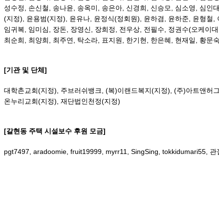
성수정
,
손신철
,
송나윤
,
송옥미
,
송은아
,
신경희
,
신승모
,
심소영
,
심인
(
지정
),
윤용범
(
지정
),
윤유나
,
윤정식
(
정회원
),
윤하겸
,
윤하준
,
윤형철
,
임귀복
,
임미심
,
장돈
,
장영신
,
장희정
,
전우상
,
전필수
,
정권수
(
오케이대
최순희
,
최양희
,
최주연
,
탁소라
,
표지원
,
한기현
,
한은혜
,
현재일
,
황문
[기관 및 단체]
대학촌교회
(
지정
),
주브러쉬뱅크,
(
복
)
이랜드복지
(
지정
), (
주
)
아트앤허
온누리교회
(
지정
),
재단법인천정
(
지정
)
[갈현동 주택 시설보수 후원 모금]
pgt7497, aradoomie, fruit19999, myrr11, SingSing, tokkidumari55,
관