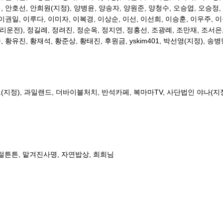
대
,
안호선
,
안희원
(
지정
),
양병윤
,
양송자
,
양원준
,
양청수
,
오승엽
,
오승정
,
이권일
,
이루다
,
이미자
,
이복경
,
이상순
,
이선
,
이선희
,
이승훈
,
이우주
,
이
리운전
),
정길례
,
정려진
,
정순옥
,
정지연
,
정홍선
,
조광례
,
조만재
,
조서은
숙
,
황유진
,
황재석
,
황준상
,
황태진
,
후원금
, yskim401, 박선영(지정), 송
그
(
지정
),
과일랜드
,
더바이블처치
,
반석카페
,
복마마
TV,
사단법인 야나
(
지
절튼튼
,
맡겨진사명
,
자연밥상
,
희희님