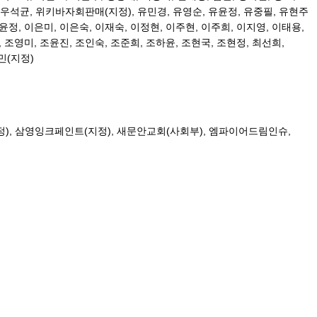
우석균
,
위키바자회판매
(
지정
),
유민경
,
유영순
,
유윤정
,
유중필
,
유현주
윤정
,
이은미
,
이은숙
,
이재숙
,
이정현
,
이주현
,
이주희
,
이지영
,
이태용
,
,
조영미
,
조윤진
,
조인숙
,
조준희
,
조하윤
,
조현국
,
조현정
,
최선희
,
병민(지정)
정
),
삼영잉크페인트
(
지정
),
새문안교회
(
사회부
),
엠파이어드림인슈
,