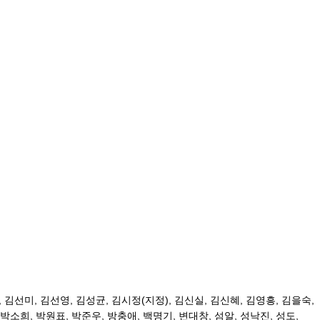
,
김선미
,
김선영
,
김성균
,
김시정
(
지정
),
김신실
,
김신혜
,
김영흥
,
김을숙
,
박소희
,
박원표
,
박준우
,
방충애
,
백명기
,
변대창
,
섬알
,
성낙진
,
성도
,