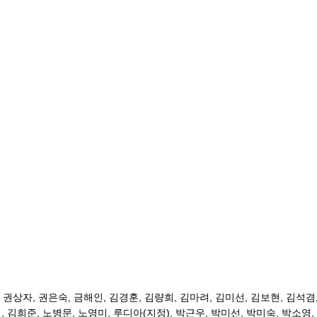
,
권상자
,
권은숙
,
금해인
,
김경훈
,
김량희
,
김마려
,
김미선
,
김보현
,
김석겸
정
,
김희준
,
노병문
,
노영미
,
루디아
(
지정
),
박근우
,
박미선
,
박미숙
,
박소영
,