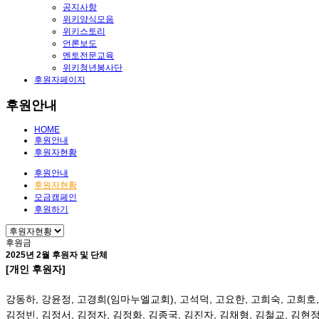
공지사항
위키양식모음
위키스토리
언론보도
멘토전문교육
위키청년봉사단
후원자페이지
후원안내
HOME
후원안내
후원자현황
후원안내
후원자현황
모금캠페인
후원하기
후원금
2025년 2월 후원자 및 단체
[개인 후원자]
강동하
,
강윤정
,
고경희
(
임마누엘교회
),
고석덕
,
고요한
,
고희숙
,
고희호
김정빈
,
김정서
,
김정자
,
김정화
,
김종국
,
김진자
,
김채형
,
김철교
,
김현