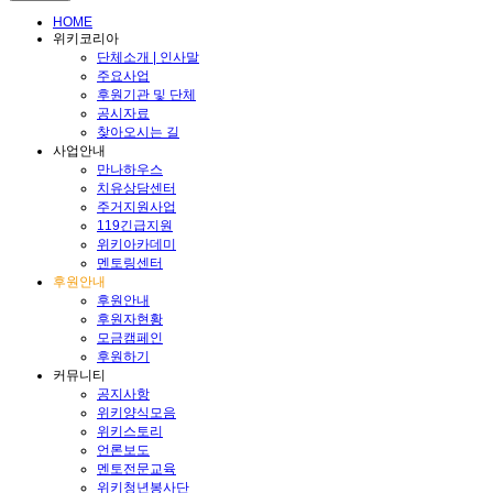
HOME
위키코리아
단체소개 | 인사말
주요사업
후원기관 및 단체
공시자료
찾아오시는 길
사업안내
만나하우스
치유상담센터
주거지원사업
119긴급지원
위키아카데미
멘토링센터
후원안내
후원안내
후원자현황
모금캠페인
후원하기
커뮤니티
공지사항
위키양식모음
위키스토리
언론보도
멘토전문교육
위키청년봉사단