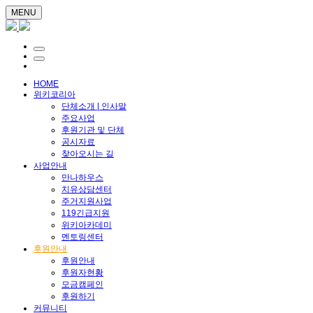
MENU
HOME
위키코리아
단체소개 | 인사말
주요사업
후원기관 및 단체
공시자료
찾아오시는 길
사업안내
만나하우스
치유상담센터
주거지원사업
119긴급지원
위키아카데미
멘토링센터
후원안내
후원안내
후원자현황
모금캠페인
후원하기
커뮤니티