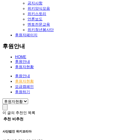
공지사항
위키양식모음
위키스토리
언론보도
멘토전문교육
위키청년봉사단
후원자페이지
후원안내
HOME
후원안내
후원자현황
후원안내
후원자현황
모금캠페인
후원하기
이 글의 추천인 목록
추천
비추천
사단법인 위키코리아