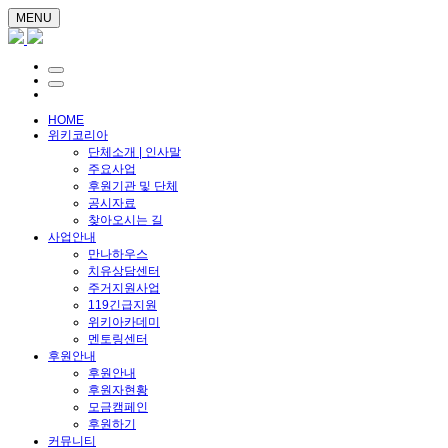
MENU
HOME
위키코리아
단체소개 | 인사말
주요사업
후원기관 및 단체
공시자료
찾아오시는 길
사업안내
만나하우스
치유상담센터
주거지원사업
119긴급지원
위키아카데미
멘토링센터
후원안내
후원안내
후원자현황
모금캠페인
후원하기
커뮤니티