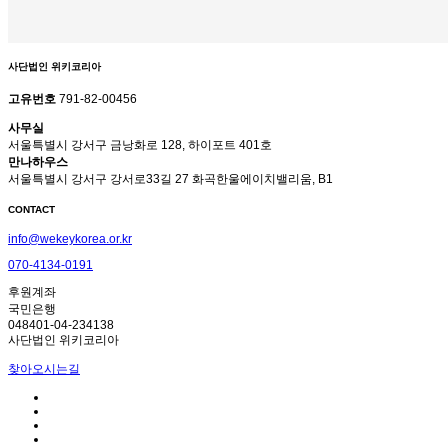
사단법인 위키코리아
고유번호
791-82-00456
사무실
서울특별시 강서구 금낭화로 128, 하이포트 401호
만나하우스
서울특별시 강서구 강서로33길 27 화곡한울에이치밸리움, B1
CONTACT
info@wekeykorea.or.kr
070-4134-0191
후원계좌
국민은행
048401-04-234138
사단법인 위키코리아
찾아오시는길