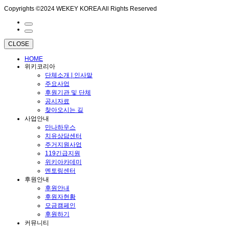
Copyrights ©2024 WEKEY KOREA All Rights Reserved
CLOSE
HOME
위키코리아
단체소개 | 인사말
주요사업
후원기관 및 단체
공시자료
찾아오시는 길
사업안내
만나하우스
치유상담센터
주거지원사업
119긴급지원
위키아카데미
멘토링센터
후원안내
후원안내
후원자현황
모금캠페인
후원하기
커뮤니티